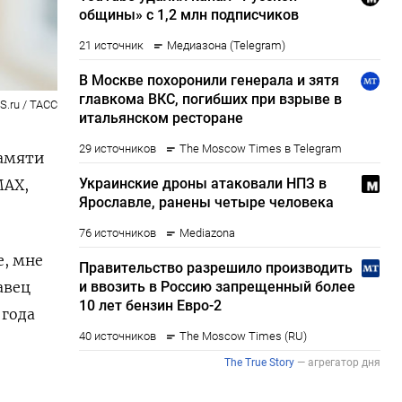
.ru / ТАСС
памяти
MAX,
, мне
авец
 года