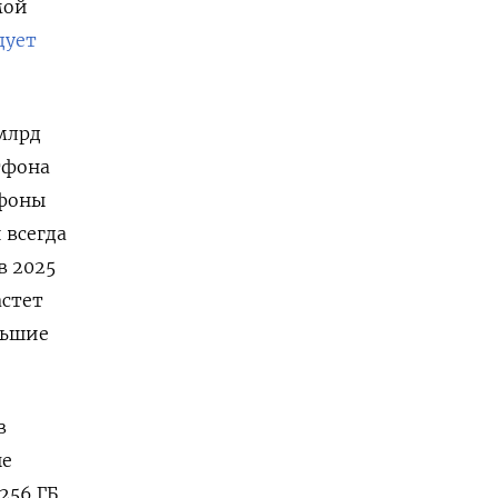
мой
дует
млрд
тфона
фоны
 всегда
в 2025
астет
льшие
в
ые
256 ГБ,