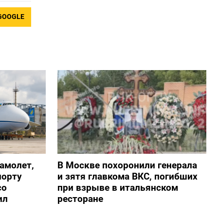
GOOGLE
амолет,
В Москве похоронили генерала
порту
и зятя главкома ВКС, погибших
со
при взрыве в итальянском
ил
ресторане