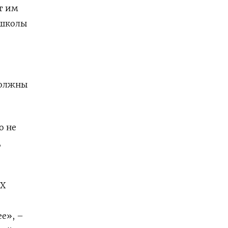
т им
 школы
должны
о не
,
AX
е», –