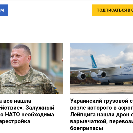
АМ
ПОДПИСАТЬСЯ В 
а все нашла
Украинский грузовой с
ействие». Залужный
возле которого в аэро
то НАТО необходима
Лейпцига нашли дрон 
ерестройка
взрывчаткой, перевоз
боеприпасы