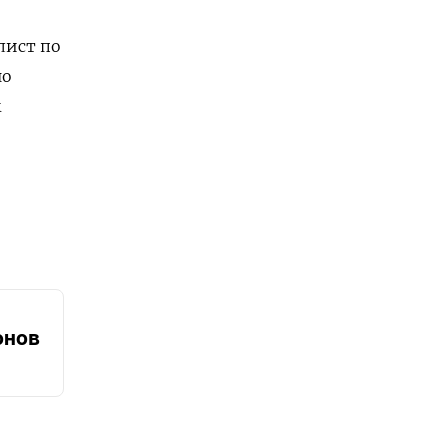
лист по
но
м
онов