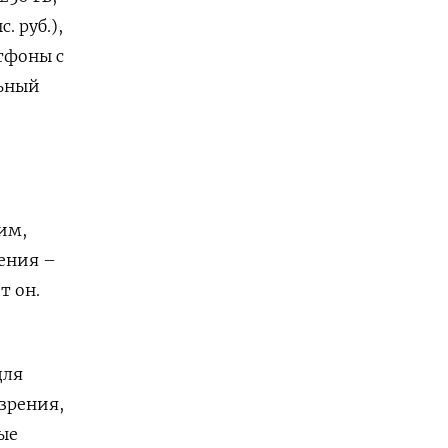
. руб.),
ртфоны с
льный
им,
ления –
т он.
для
зрения,
ые