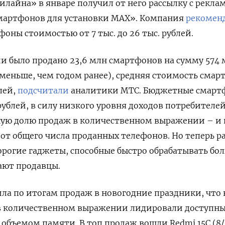
Билайна» в январе получил от него рассылку с рекла
артфонов для установки MАХ». Компания
рекомен
фоны стоимостью от 7 тыс. до 26 тыс. рублей.
ии было продано 23,6 млн смартфонов на сумму 574 
 меньше, чем годом ранее), средняя стоимость смар
блей,
подсчитали
аналитики МТС. Бюджетные смарт
рублей, в силу низкого уровня доходов потребителей
ую долю продаж в количественном выражении – и 
 от общего числа проданных телефонов. Но теперь р
 дорогие гаджеты, способные быстро обрабатывать бо
ают продавцы.
ла по итогам продаж в новогодние праздники, что 
в количественном выражении лидировали доступн
объемом памяти. В топ продаж вошли Redmi 15C (8/