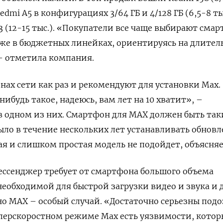
Redmi A5 в конфигурациях 3/64 ГБ и 4/128 ГБ (6,5-8 тыс
3 (12-15 тыс.). «Покупатели все чаще выбирают сма
аже в бюджетных линейках, ориентируясь на длите
– отметила компания.
нах сети как раз и рекомендуют для установки Max.
нибудь такое, надеюсь, вам лет на 10 хватит», –
в одном из них. Смартфон для МАХ должен быть так
ыло в течение нескольких лет устанавливать обнов
я и слишком простая модель не подойдет, объясняе
ссенджер требует от смартфона большого объема
еобходимой для быстрой загрузки видео и звука и 
о МАХ – особый случай. «Достаточно серьезны подо
уперскоростном режиме Max есть уязвимости, котор