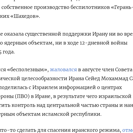
е собственное производство беспилотников «Герань
ских «Шахедов».
не оказала существенной поддержки Ирану ни во вр
о ядерным объектам, ни в ходе 12-дневной войны
 года.
лся «бесполезным»,
жаловался
в августе член Совета
ической целесообразности Ирана Сейед Мохаммад С
 поделилась с Израилем информацией о центрах
оны (ПВО) в Иране, в результате чего израильской
тить контроль над центральной частью страны и на
ерным объектам исламской республики.
что-то сделать для спасения иранского режима,
отм