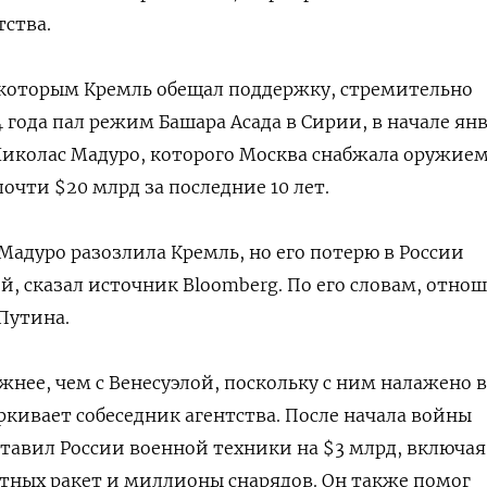
тства.
 которым Кремль обещал поддержку, стремительно
4 года пал режим Башара Асада в Сирии, в начале ян
Николас Мадуро, которого Москва снабжала оружие
очти $20 млрд за последние 10 лет.
адуро разозлила Кремль, но его потерю в России
й, сказал источник Bloomberg. По его словам, отно
Путина.
жнее, чем с Венесуэлой, поскольку с ним налажено 
ркивает собеседник агентства. После начала войны
ставил России военной техники на $3 млрд, включая
тных ракет и миллионы снарядов. Он также помог