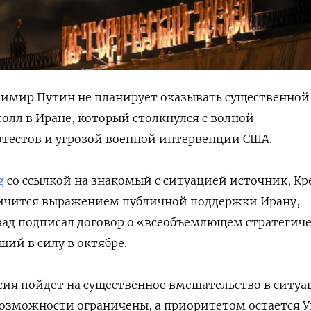
димир Путин не планирует оказывать существенной
лл в Иране, который столкнулся с волной
тестов и угрозой военной интервенции США.
g
со ссылкой на знакомый с ситуацией источник, Кр
аничится выражением публичной поддержки Ирану,
азад подписал договор о «всеобъемлющем стратегич
ший в силу в октябре.
сия пойдет на существенное вмешательство в ситу
 возможности ограничены, а приоритетом остается У