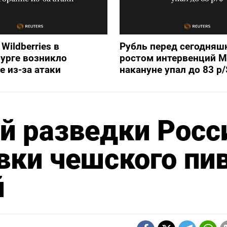
Wildberries в
Рубль перед сегодняш
урге возникло
ростом интервенций 
е из-за атаки
накануне упал до 83 р/
й разведки Росс
вки чешского пи
й