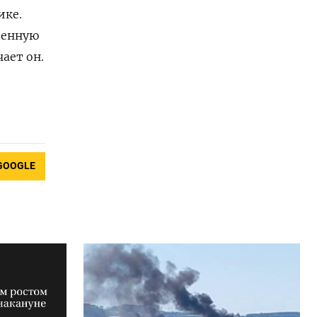
ике.
венную
ает он.
GOOGLE