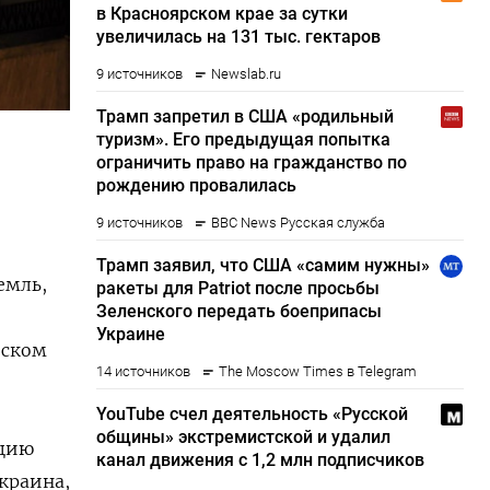
емль,
еском
ацию
краина,