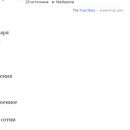
варя
м
шения
военное
 сотни