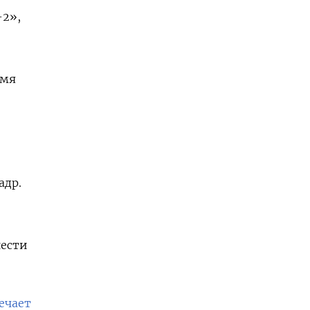
-2»,
емя
адр.
нести
ечает