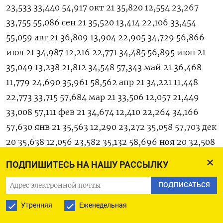
23,533 33,440 54,917 окт 21 35,820 12,554 23,267
33,755 55,086 сен ‍21 35,520 13,414 22,106 33,454
55,059 авг 21 36,809 13,904 22,905 34,729 56,866
июл ‍21 34,987 12,216 22,771 34,485 56,895 июн 21
35,049 13,238 21,812 34,548 57,343 май 21 36,468
11,779 24,690 35,961 58,562 апр 21 34,221 11,448
22,773 33,715 57,684 мар 21 33,506 12,057 21,449
33,008 57,111 фев 21 34,674 12,410 22,264 34,166
57,630 янв ‍21 35,563 12,290 23,272 35,058 57,703 дек
20 35,638 12,056 23,582 35,132 58,696 ноя 20 32,508
10,498 22,010 32,008 58,022 окт 20 33,574 10,378
ПОДПИШИТЕСЬ НА НАШУ РАССЫЛКУ
23,196 33,077 56,343 сен 20 33,784 10,572 23,212
ПОДПИСАТЬСЯ
33,289 57,332 авг 20 35,393 11,392 24,000 34,895
58,692 июл 20 35,372 11,497 23,875 34,876 58,247
Утренняя
Еженедельная
июн 20 32,891 11,345 21,547 32,405 57,737 май 20