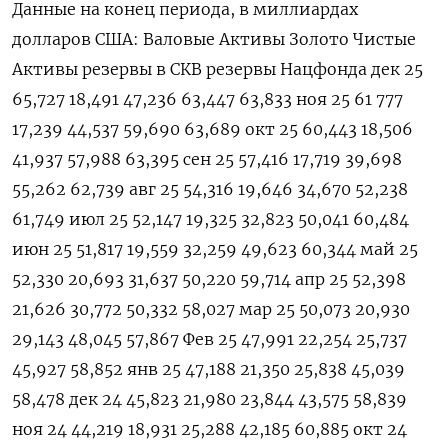
Данные на ⁠конец периода, в миллиардах
долларов США: Валовые Активы Золото Чистые
Активы резервы в СКВ резервы Нацфонда дек ⁠25
65,727 18,491 47,236 63,447 63,833 ноя 25 61 777
17,239 44,537 59,690 63,689 окт 25 60,443 18,506
41,937 57,988 63,395 сен 25 57,416 17,719 39,698
55,262 62,739 авг ‌25 54,316 19,646 34,670 52,238
61,749 июл 25 52,147 19,325 32,823 50,041 60,484
июн 25 51,817 19,559 32,259 49,623 60,344 май 25
52,330 20,693 31,637 50,220 59,714 апр ‍25 52,398
21,626 30,772 50,332 58,027 мар 25 50,073 20,930
29,143 48,045 57,867 Фев 25 47,991 22,254 25,737
45,927 58,852 янв 25 47,188 21,350 25,838 45,039
58,478 дек ‌24 45,823 21,980 23,844 43,575 58,839
ноя 24 44,219 18,931 25,288 42,185 60,885 окт 24