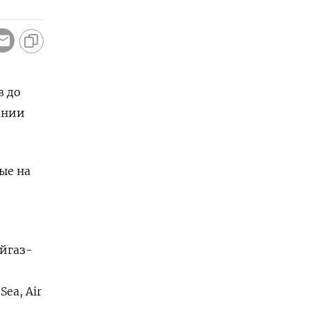
в до
пании
е ⁠на
айгаз-
Sea, Air