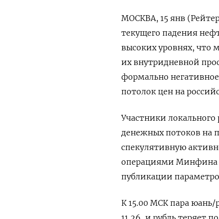
МОСКВА, 15 янв (Рейтер
текущего падения нефт
высоких уровнях, что 
их внутридневной прос
формально негативное 
потолок цен на российс
Участники локального
денежных потоков на 
спекулятивную активно
операциями Минфина п
публикации параметров
К 15.00 МСК пара юань/
11,26, и рубль теряет 