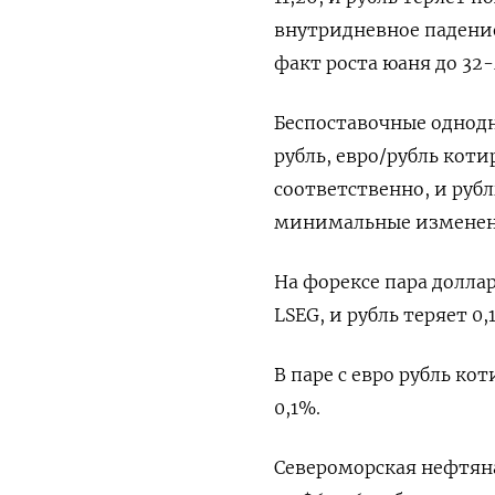
внутридневное падение
факт роста юаня до 32
Беспоставочные однодн
рубль, евро/рубль коти
соответственно, и рубл
минимальные изменени
На форексе пара доллар
LSEG, и рубль теряет 0,
В паре с евро рубль кот
0,1%.
Североморская нефтяная