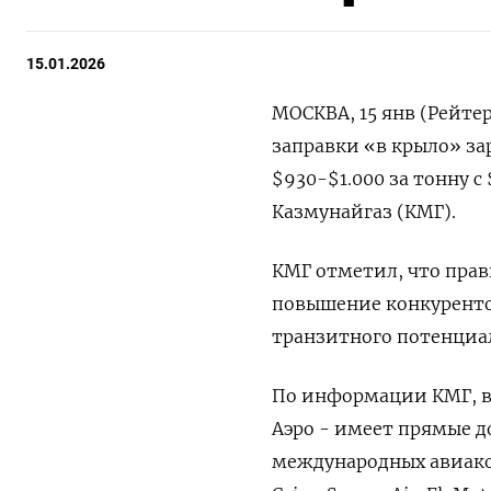
15.01.2026
МОСКВА, 15 янв (Рейтер
заправки «в крыло» ⁠з
$930-$1.000 за тонну c 
Казмунайгаз (КМГ).
КМГ ⁠отметил, что пра
повышение конкуренто
транзитного ‌потенциа
По информации КМГ, ‍в
Аэро - имеет прямые д
международных авиакомпан