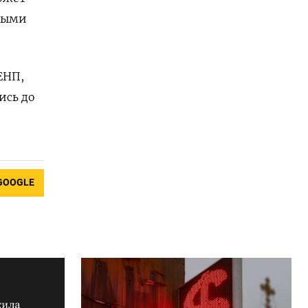
евыми
ЕНП,
ись до
GOOGLE