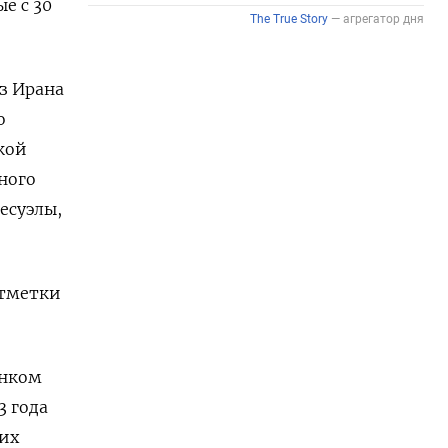
ые с 30
з Ирана
о
кой
ного
есуэлы,
отметки
анком
3 года
ких