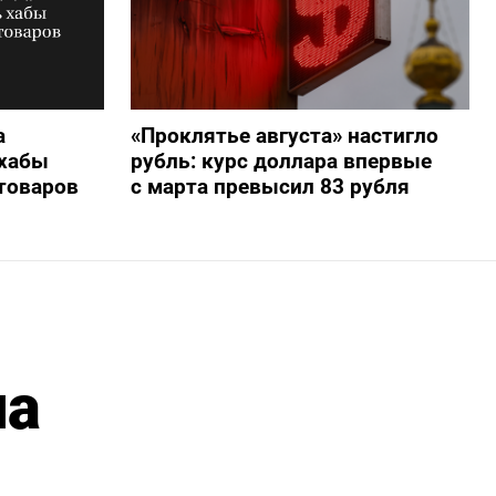
а
«Проклятье августа» настигло
 хабы
рубль: курс доллара впервые
 товаров
с марта превысил 83 рубля
на