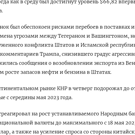
тогда как в среду был достигнут уровень $66,82 вперв
а.
ок был обеспокоен рисками перебоев в поставках и
бмена угрозами между Тегераном и Вашингтоном, н
руженного конфликта Штатов и Исламской республи
 комментариев Трампа, снизившего ‍градус агрессив
жились сообщения о возобновлении экспорта из Вен
м росте запасов нефти и ‌бензина в Штатах.
нтинентальном рынке КНР в четверг подорожал до 
ые с середины мая 2023 года.
треагировал на рост устанавливаемого Народным б
национальной валюты до максимального с 18 мая 202
ллар, а также на усиление спроса со стороны китайс