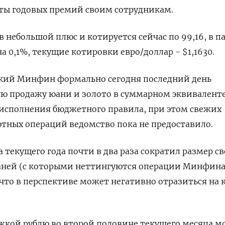
аты годовых премий своим сотрудникам.
 небольшой плюс и котируется сейчас по 99,16, в па
а 0,1%, текущие котировки евро/доллар - $1,1630.
кий Минфин формально сегодня последний день
ую продажу юани и золото в ‍суммарном эквиваленте
 исполнения бюджетного правила, при этом свежих
тных операций ведомство пока не предоставило.
а текущего года почти в два раза сократил ‍размер с
ней (с которыми неттингуются операции Минфина)
 что в перспективе может негативно отразиться на 
жкой рублю во второй половине текущего месяца м