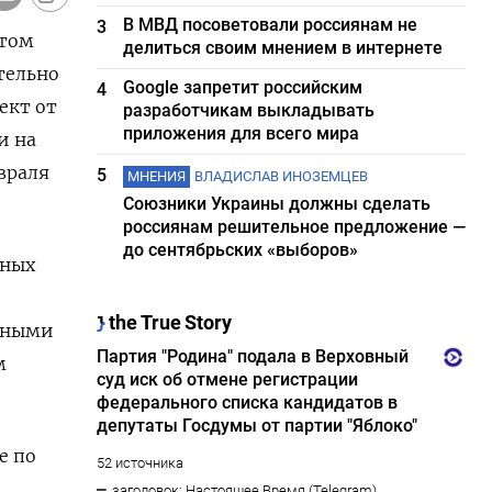
В МВД посоветовали россиянам не
3
етом
делиться своим мнением в интернете
тельно
Google запретит российским
4
ект от
разработчикам выкладывать
приложения для всего мира
и на
враля
5
МНЕНИЯ
ВЛАДИСЛАВ ИНОЗЕМЦЕВ
Союзники Украины должны сделать
россиянам решительное предложение —
до сентябрьских «выборов»
ьных
ютными
м
е по