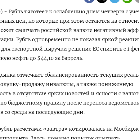
) - Рубль тяготеет к ослаблению днем четверга с уч
яных цен, но которые при этом остаются на относи
может смягчать российской валюте негативный эфф
адки. Рубль одновременно не показал яркой реакци
для экспортной выручки решение ЕС снизить с ⁠1 фе
кую нефть до $44,10 за баррель.
 рынка отмечают сбалансированность текущих реал
покупку-продажу инвалюты, а также пониженную
сть в отсутствие ярких новостей и ясности с вал
о бюджетному правилу после переноса ведомство
 со среды на последующие ⁠дни.
рубль ​расчетами «завтра» котировалась на Мосбирж
⁠полпроцента. Здесь, помимо попыток отыграть