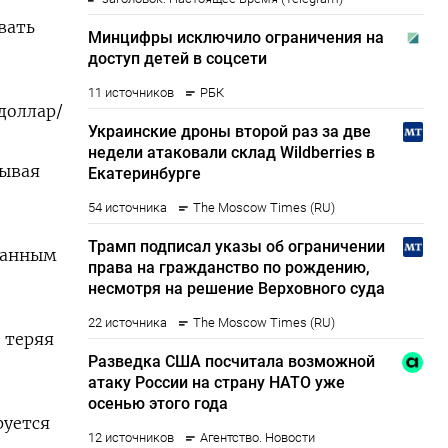
вать
доллар/
зывая
 данным
е теряя
руется