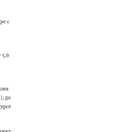
ре с
 5,6
воих
, до
курсе
ожет