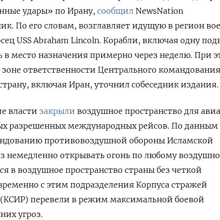
нные удары» по Ирану,
сообщил
NewsNation
к. По его словам, возглавляет идущую в регион во
сец USS
Abraham
Lincoln. Корабли, включая одну по
 в место назначения примерно через неделю. При 
в зоне ответственности Центрального командовани
страну, включая Иран, уточнил собеседник издания.
ие власти
закрыли
воздушное пространство для ави
х разрешенных международных рейсов. По данным
мандованию противовоздушной обороны Исламской
аз немедленно открывать огонь по любому воздушн
тся в воздушное пространство страны без четкой
ременно с этим подразделения Корпуса стражей
(КСИР) перевели в режим максимальной боевой
них угроз.