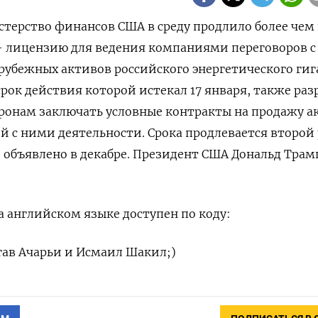
стерство финансов США в ⁠среду продлило более чем
- ⁠лицензию ​для ведения компаниями ⁠переговоров с
рубежных активов российского энергетического ‌гиг
рок действия которой ‌истекал 17 января, также ​ра
онам заключать условные контракты на продажу ⁠а
й с ‌ними деятельности. Срока продлевается второй 
 объявлено в декабре. Президент США Дональд Трамп
 английском ‍языке доступен по коду:
ргав Ачарьи и Исмаил Шакил;)