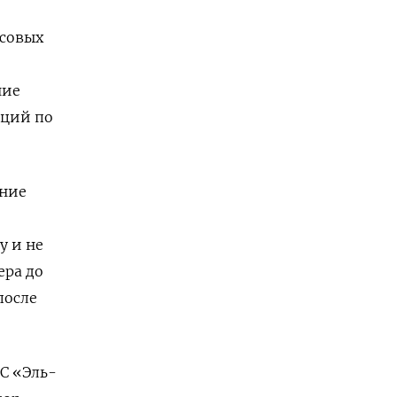
ссовых
ние
кций по
ение
у и не
ера до
после
С «Эль-