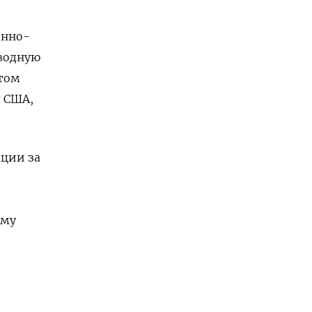
енно-
дводную
этом
я США,
ации за
ому