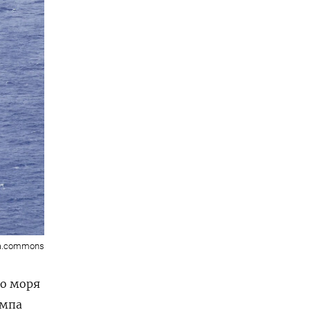
ia.commons
о моря
ампа