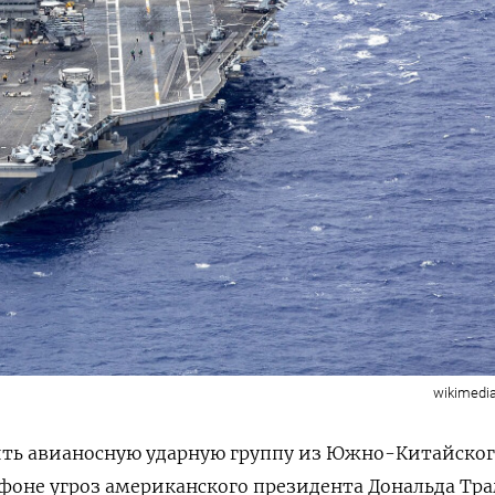
wikimed
ть авианосную ударную группу из Южно-Китайског
фоне угроз американского президента Дональда Тр