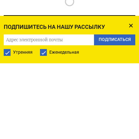
ПОДПИШИТЕСЬ НА НАШУ РАССЫЛКУ
ПОДПИСАТЬСЯ
РУССКАЯ СЛУЖБА
Утренняя
Еженедельная
ПОДПИШИТЕСЬ НА НАШУ РАССЫЛКУ
ПОДПИСАТЬСЯ
Ежедневная
Еженедельная
The Moscow Times
О нас
Политика конфиденциальности