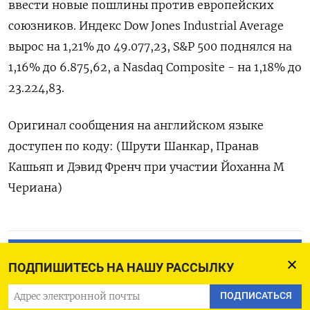
‌ввести новые пошлины против европейских ​
союзников. Индекс Dow Jones Industrial Average
вырос на 1,⁠21% до 49.‍077,23, S&‌P 500 поднялся на
1,16% до 6.875,62, а Nasdaq Composite - на 1,18% до
23.‍224,‍83.
Оригинал сообщения на английском языке
‍доступен по коду: (Шрути Шанкар, Пранав
Кашьяп и ⁠Дэвид Френч при участии Йоханна М
Чериана)
ПОДПИСАТЬСЯ НА ТЕЛЕГРАМ
ПОДПИШИТЕСЬ НА НАШУ РАССЫЛКУ
ПОДПИСАТЬСЯ В GOOGLE
ПОДПИСАТЬСЯ