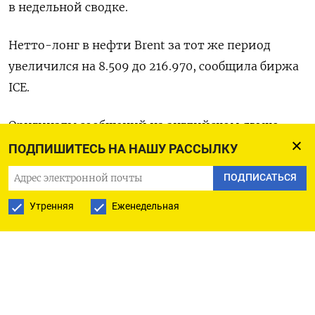
в недельной сводке.
Нетто-лонг в нефти Brent за тот же период
увеличился на 8.‍509 ‍до 216.970, сообщила биржа
ICE.
Оригиналы ‍сообщений на английском языке
доступны по кодам:
ПОДПИШИТЕСЬ НА НАШУ РАССЫЛКУ
ПОДПИСАТЬСЯ
(Бюро ⁠Рейтер в Нью-Йорке и Гданьске)
Утренняя
Еженедельная
ПОДПИСАТЬСЯ НА ТЕЛЕГРАМ
ПОДПИСАТЬСЯ В GOOGLE