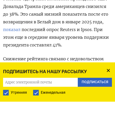
Дональда Трампа среди американцев снизился
до 38%. Это самый низкий показатель после его
возвращения в Белый дом в январе 2025 года,
показал
последний опрос Reuters
и Ipsos. При
этом еще в середине января уровень поддержки
президента составлял 41%.
Снижение рейтинга связано с недовольством
американцев иммиграционной политикой
ПОДПИШИТЕСЬ НА НАШУ РАССЫЛКУ
администрации Трампа. Согласно опросу, 39%
американцев одобряют политику президента в
ПОДПИСАТЬСЯ
сфере иммиграции, а 53% — нет. Ранее в этом
Утренняя
Еженедельная
месяце показатели составляли 41% и 50%
соответственно. Около 58% опрошенных
заявили, что агенты Иммиграционной и