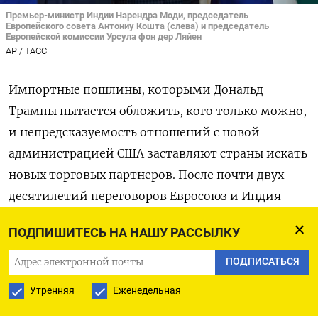
Премьер-министр Индии Нарендра Моди, председатель
Европейского совета Антониу Кошта (слева) и председатель
Европейской комиссии Урсула фон дер Ляйен
AP / TACC
Импортные пошлины, которыми Дональд
Трампы пытается обложить, кого только можно,
и непредсказуемость отношений с новой
администрацией США заставляют страны искать
новых торговых партнеров. После почти двух
десятилетий переговоров Евросоюз и Индия
заключили, по словам председателям
ПОДПИШИТЕСЬ НА НАШУ РАССЫЛКУ
Еврокомиссии Урсулы фон дер Ляйен,
«величайшую сделку»: «Мы создали зону
ПОДПИСАТЬСЯ
свободной торговли на 2 миллиарда человек, от
Утренняя
Еженедельная
которой выиграют обе стороны».