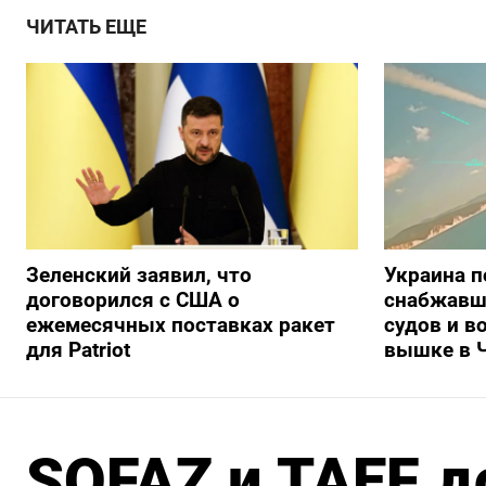
ЧИТАТЬ ЕЩЕ
Зеленский заявил, что
Украина п
договорился с США о
снабжавш
ежемесячных поставках ракет
судов и в
для Patriot
вышке в 
SOFAZ и TAEF д