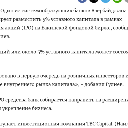
 - Один из системообразующих ⁠банков Азербайджана
рует разместить 5% уставного ⁠капитала в ​рамках
я акций (IPO) ⁠на Бакинской фондовой бирже, сооб
лиев.
кций или около ​5% уставного капитала может состо
овано ‍в первую очередь ‌на розничных инвесторов 
е внутреннего рынка капитала», - добавил Гулиев.
O ‍средства банк ‍собирается направить на расширен
и укрепление бизнеса.
тупает ⁠инвестиционная компания TBC Capital. (Наи