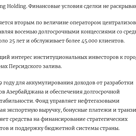
ng ‌Holding. Финансовые условия сделки не раскрыва
является вторым по величине оператором централизо
авляя восемью долгосрочными ⁠концессиями со сре
ло 25 лет и обслуживает более ‌45.000 клиентов.
ущий интерес институциональных инвесторов к гор
нах Персидского залива.
99 году для аккумулирования доходов от разработки
ов Азербайджана ‍и обеспечения долгосрочной
стабильности. Фонд управляет нефтегазовыми
я экспортную выручку, бонусные платежи ‍и транз
ляет средства на финансирование стратегических
тов ⁠и поддержку бюджетной системы страны.