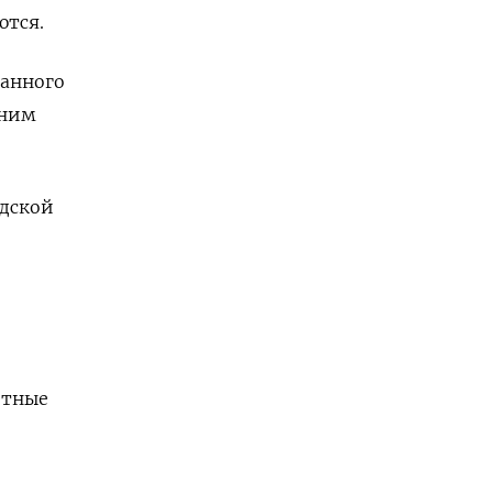
ются.
ванного
дним
одской
итные