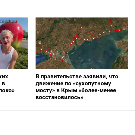
ких
В правительстве заявили, что
 в
движение по «сухопутному
локо»
мосту» в Крым «более-менее
восстановилось»