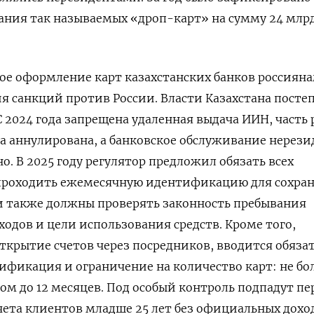
вания так называемых «дроп-карт» на сумму 24 млрд
ое оформление карт казахстанских банков россиян
ия санкций против России. Власти Казахстана посте
С 2024 года запрещена удаленная выдача ИИН, часть 
 аннулирована, а банковское обслуживание нерези
о. В 2025 году регулятор предложил обязать всех
проходить ежемесячную идентификацию для сохра
ки также должны проверять законность пребывания
ходов и цели использования средств. Кроме того,
ткрытие счетов через посредников, вводится обяза
фикация и ограничение на количество карт: не бо
ком до 12 месяцев. Под особый контроль подпадут п
счета клиентов младше 25 лет без официальных дохо