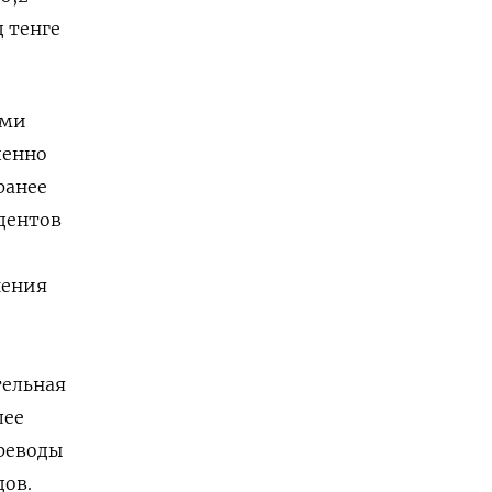
 тенге
ами
пенно
ранее
дентов
нения
тельная
лее
ереводы
дов.