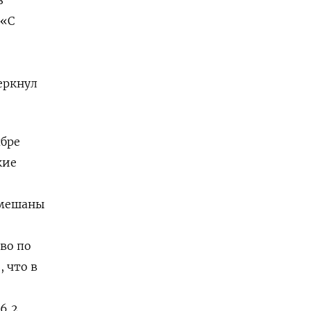
 «С
еркнул
ябре
кие
амешаны
во по
 что в
6,2