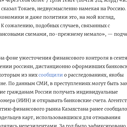
 сказал Токаев, недвусмысленно намекая на Россию.
экономики и даже политики это, на мой взгляд,
К сожалению, подобных случаев, связанных с
нсовыми схемами, по-прежнему немало», — подч
на фоне ужесточения финансового контроля в сент
шении россиян, дистанционно оформивших банковс
екоторым из них
сообщили
о расследованиях, якобы
не. По данным СМИ, в преступлениях могут быть з
ие гражданам России получать индивидуальные
ера (ИИН) и открывать банковские счета. Агентст
тию финансового рынка Казахстана ранее сообщало,
ладельцев карт, использовавшихся для отмывания
влялись нерезидентами. За год было зафиксировано 