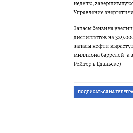
неделю, завершившуюся 
⁠Управление энергетиче
Запасы ‍бензина увеличи
дистиллятов ⁠на 329.‍0
запасы нефти вырастут н
миллиона баррелей, ‍а 
Рейтер в Гданьске)
ПОДПИСАТЬСЯ НА ТЕЛЕГР