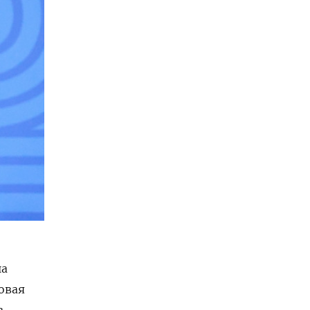
на
овая
з