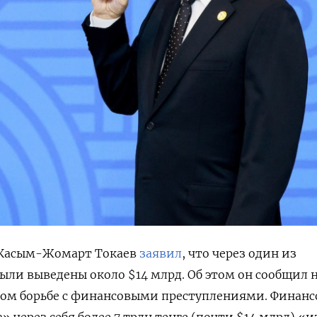
 Касым-Жомарт Токаев
заявил
, что через один из
были выведены около $14 млрд. Об этом он сообщил 
ом борьбе с финансовыми преступлениями. Финанс
 через себя более 7 трлн тенге (почти $14 млрд) «и