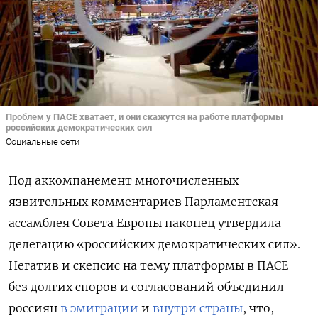
Проблем у ПАСЕ хватает, и они скажутся на работе платформы
российских демократических сил
Социальные сети
Под аккомпанемент многочисленных
язвительных комментариев Парламентская
ассамблея Совета Европы наконец утвердила
делегацию «российских демократических сил».
Негатив и скепсис на тему платформы в ПАСЕ
без долгих споров и согласований объединил
россиян
в эмиграции
и
внутри страны
, что,