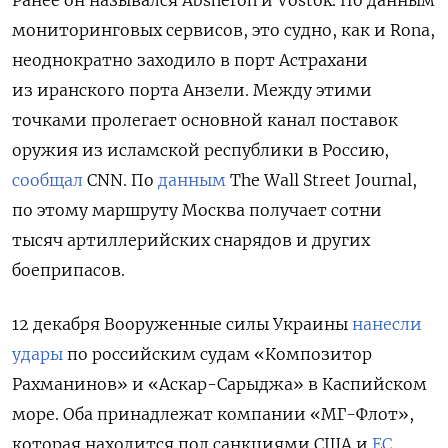
Ранее он назывался Absheron и Vostok. По данным
мониторинговых сервисов, это судно, как и Rona,
неоднократно заходило
в порт Астрахани
из иранского порта Анзели. Между этими
точками пролегает основной канал поставок
оружия из исламской республики в Россию,
сообщал
CNN. По
данным
The Wall Street Journal,
по этому маршруту Москва получает сотни
тысяч артиллерийских снарядов и других
боеприпасов.
12 декабря Вооруженные силы Украины
нанесли
удары
по российским судам «Композитор
Рахманинов» и «Аскар-Сарыджа» в Каспийском
море. Оба принадлежат компании «МГ-Флот»,
которая находится под санкциями США и
ЕС