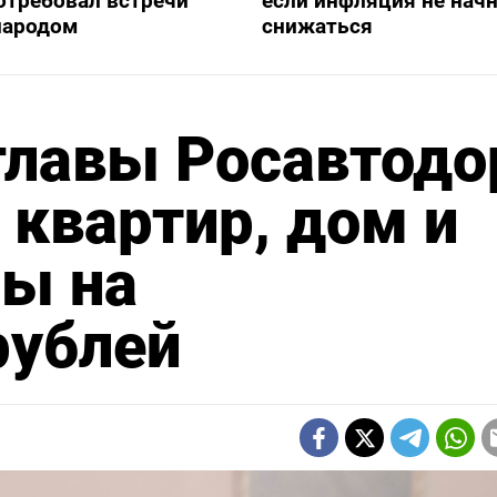
отребовал встречи
если инфляция не нач
народом
снижаться
главы Росавтодо
 квартир, дом и
ы на
рублей