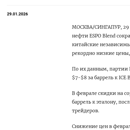
29.01.2026
МОСКВА/СИНГАПУР, 29 я
нефти ESPO Blend сокр
китайские независимые
рекордно ⁠низкие цены
По их данным, партии 
$7-$8 за баррель к ICE
В феврале ​скидки на с
баррель к эталону, посл
трейдеров.
Снижение цен в феврал