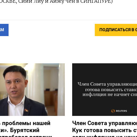
ОСКВЕ, Сийи Лиу и Айжу Чен в СИНГАПУРЕ)
АМ
ПОДПИСАТЬСЯ В 
ь проблемы нашей
Член Совета управля
и». Бурятский
Кук готова повысить с