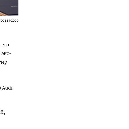
Росавтодор
 его
 экс-
тир
(Audi
й,