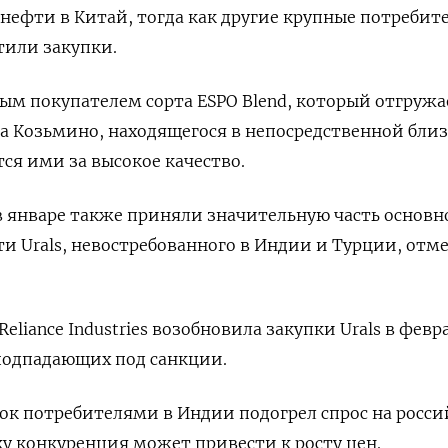
 нефти в Китай, тогда как другие крупные потребит
тили закупки.
ым покупателем сорта ESPO Blend, который отгружае
а Козьмино, находящегося в непосредственной близ
я ​ими за высокое качество.
 январе также приняли значительную часть основн
ти Urals, невостребованного в Индии и Турции, отм
liance Industries возобновила ‍закупки Urals в февр
подпадающих под санкции.
ок потребителями в Индии подогрел спрос на росс
ку конкуренция может привести к росту цен.