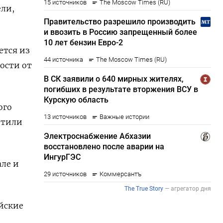
ели,
тся ‌из
ости от
ого
етили
але и
ийские