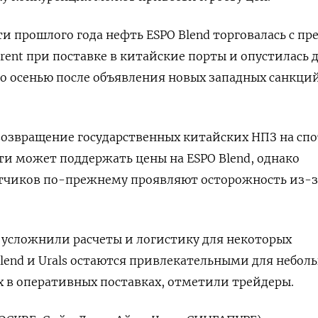
ти прошлого года нефть ESPO Blend торговалась с п
 Brent при поставке в китайские порты и опустилась 
ко осенью после объявления новых западных санкци
возвращение ‍государственных китайских НПЗ на сп
и может поддержать цены на ESPO Blend, однако
тчиков ‍по-прежнему проявляют осторожность из-з
 усложнили расчеты и логистику для некоторых
Blend и Urals остаются привлекательными для небол
х в оперативных поставках, отметили трейдеры.