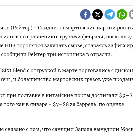
нв (Рейтер) - Скидки на мартовские партии росси
атились по сравнению с грузами февраля, поскольку
 НПЗ торопятся закупать сырье, стараясь зафикси
, сообщили Рейтер три источника в отрасли.
ESPO Blend с отгрузкой в марте торговались с диско
 Brent, и большинство мартовских ⁠грузов уже продан
орт при поставке ⁠в китайские порты достигали $9–$
е того как в январе - $7–$8 за баррель, ⁠по оценке
е связано с тем, что санкции Запада вынудили Мос