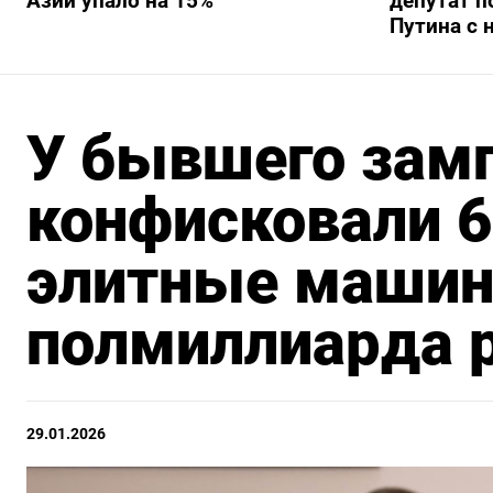
Азии упало на 15%
депутат п
Путина с 
У бывшего зам
конфисковали 6
элитные машин
полмиллиарда 
29.01.2026