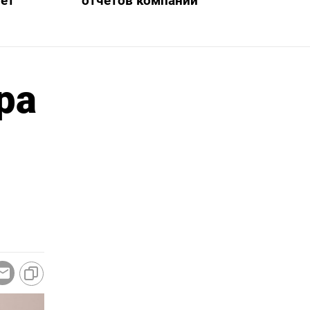
нет
отчетов компаний
ра