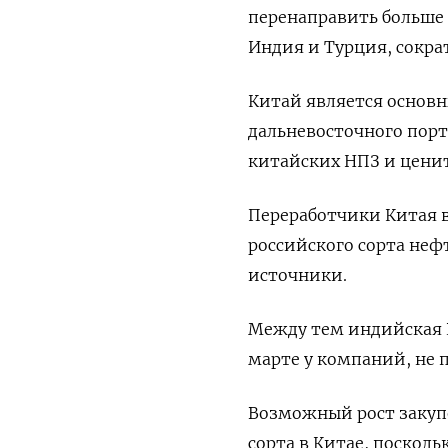
‌перенаправить больше
Индия ‍и Турция, сокра
Китай является основн
дальневосточного порт
китайских НПЗ и ценитс
Переработчики Китая в
российского сорта неф
⁠источники.
Между тем индийская Re
марте у компаний, не 
Возможный рост ‌закуп
сорта в Китае, посколь