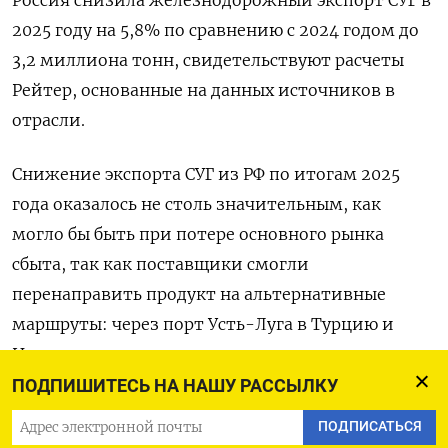
2025 году на 5,8% по сравнению с 2024 годом до
3,2 миллиона тонн, свидетельствуют расчеты
Рейтер, основанные на данных источников в
отрасли.
Снижение экспорта СУГ из РФ по итогам 2025
года оказалось не столь значительным, как
могло бы быть при потере основного рынка
сбыта, так как поставщики ⁠смогли
перенаправить продукт на альтернативные
маршруты: через порт Усть-Луга в Турцию и
Индию, через сухопутные погранпереходы - в
Китай, Афганистан и страны Центральной Азии.
ПОДПИШИТЕСЬ НА НАШУ РАССЫЛКУ
ПОДПИСАТЬСЯ
ПОТЕРИ В ЭФФЕКТИВНОСТИ