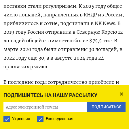
поставки стали регулярными. К 2025 году общее
число лошадей, направленных в КНДР из России,
приблизилось к сотне, подсчитали в NK News. В
2019 году Россия отправила в Северную Корею 12
лошадей общей стоимостью более $75,5 тыс. В
марте 2020 года были отправлены 30 лошадей, в
2022 году еще 30, а в августе 2024 года 24
орловских рысака.
В последние годы сотрудничество приобрело и
институциональный характер. В Татарстан
ПОДПИШИТЕСЬ НА НАШУ РАССЫЛКУ
приезжали северокорейские специалисты по
ПОДПИСАТЬСЯ
коневодству и представители торговых структур
КНДР для переговоров о расширении поставок.
Утренняя
Еженедельная
Российские заводчики, в том числе из