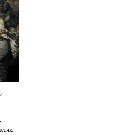
о
и
ь
стях.