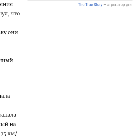
шение
ул, что
ьку они
енный
чала
канала
ный на
 75 км/