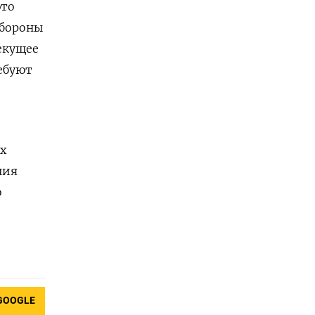
это
обороны
екущее
ебуют
х
ния
о
GOOGLE