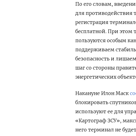
По его словам, введен
для противодействия т
регистрация терминало
бесплатной. При этом 
пользуются особым кан
поддерживаем стабиль
безопасность и лишае
шаг со стороны правит
энергетических объект
Накануне Илон Маск
с
блокировать спутникову
используют ее для упр
«Картограф ЗСУ», макс
него терминал не будет