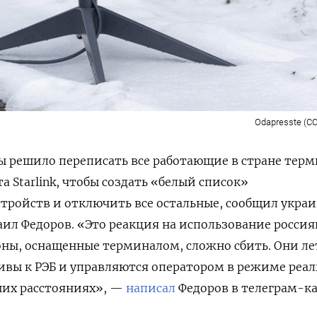
Odapresste (CC
ы решило переписать все работающие в стране тер
 Starlink, чтобы создать «белый список»
тройств и отключить все остальные, сообщил укра
ил Федоров. «Это реакция на использование росси
роны, оснащенные терминалом, сложно сбить. Они ле
ивы к РЭБ и управляются оператором в режиме реал
ших расстояниях», —
написал
Федоров в телеграм-ка