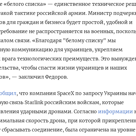
ие «белого списка» — единственное техническое ре
акой тактике российской армии. Министр подчеркн
в для граждан и бизнеса будет простой, удобной и
требование не распространяется на военных, поскол
алом связи. «Благодаря "белому списку" мы
ную коммуникацию для украинцев, укрепляем
м врага технологических преимуществ. Это вынужд
ельства, чтобы спасти жизни украинцев и наших
ов», — заключил Федоров.
ообщил
, что компания SpaceX
по запросу Украины на
ю связь Starlink
российским войскам, которые
авления ударными дронами. Согласно
информации
имальная скорость дрона, при которой прикреплен
 сбрасывать соединение, была ограничена на уровне