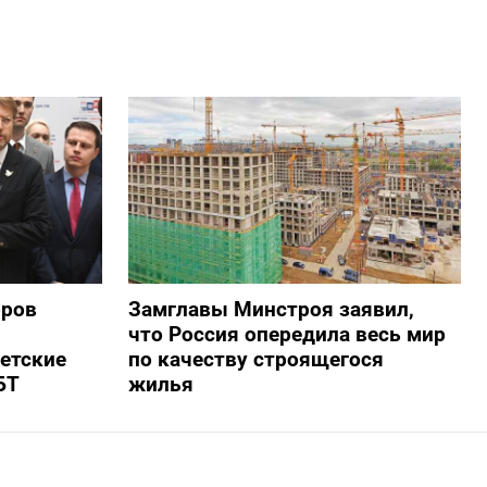
оров
Замглавы Минстроя заявил,
что Россия опередила весь мир
ветские
по качеству строящегося
БТ
жилья