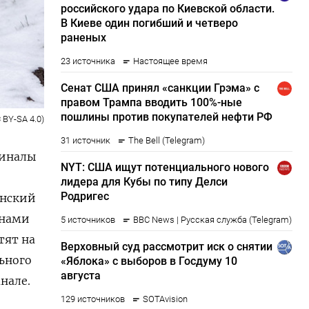
 BY-SA 4.0)
миналы
инский
янами
тят на
ьного
нале.