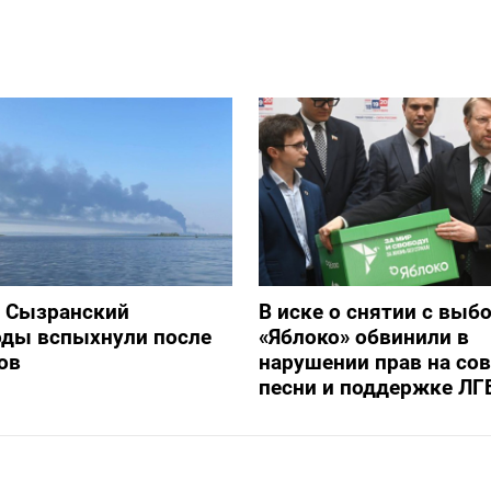
и Сызранский
В иске о снятии с выб
оды вспыхнули после
«Яблоко» обвинили в
ов
нарушении прав на со
песни и поддержке ЛГ