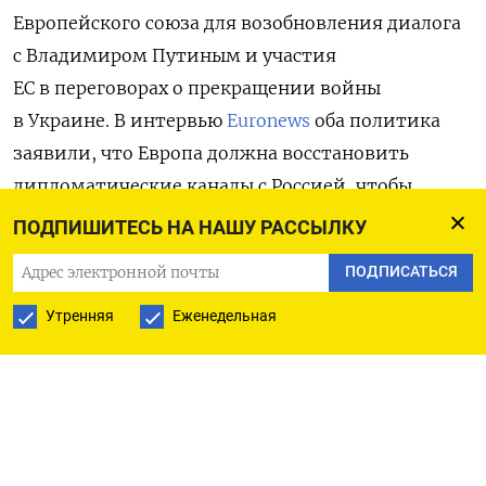
Европейского союза для возобновления диалога
с Владимиром Путиным и участия
ЕС в переговорах о прекращении войны
в Украине. В интервью
Euronews
оба политика
заявили, что Европа должна восстановить
дипломатические каналы с Россией, чтобы
иметь собственный голос в переговорном
ПОДПИШИТЕСЬ НА НАШУ РАССЫЛКУ
процессе, который сегодня возглавляют США.
ПОДПИСАТЬСЯ
По мнению Силины и Кариса, любые контакты
Утренняя
Еженедельная
с Москвой должны осуществляться в тесной
координации с Киевом, а возможный посредник
должен быть фигурой, согласованной между
европейскими партнерами. Как отмечает
Euronews, эти заявления отражают заметный