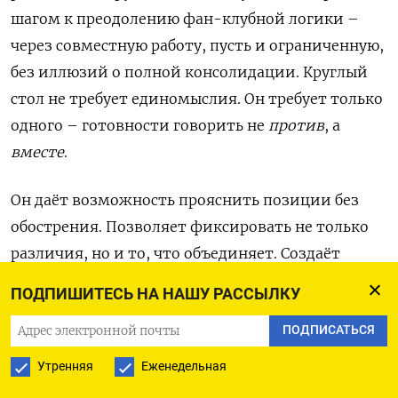
шагом к преодолению фан-клубной логики –
через совместную работу, пусть и ограниченную,
без иллюзий о полной консолидации. Круглый
стол не требует единомыслия. Он требует только
одного – готовности говорить не
против
, а
вместе
.
Он даёт возможность прояснить позиции без
обострения. Позволяет фиксировать не только
различия, но и то, что объединяет. Создаёт
пространство, в котором возможно доверие – не
ПОДПИШИТЕСЬ НА НАШУ РАССЫЛКУ
как эмоция, а как рамка совместной
ПОДПИСАТЬСЯ
деятельности. Формирование общей повестки
может начаться с малого: согласованное
Утренняя
Еженедельная
заявление, совместный проект, даже просто