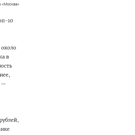
о «Москва»
оп-10
 около
ка в
ность
нее,
ь —
рублей,
анке