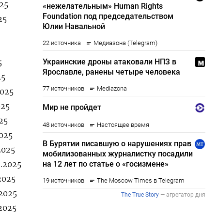
025
25
5
25
2025
025
25
2025
2025
9.2025
2025
.2025
.2025