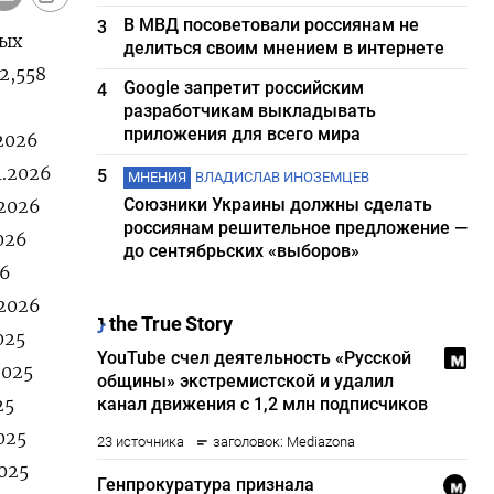
В МВД посоветовали россиянам не
3
ных
делиться своим мнением в интернете
​2,558
Google запретит российским
4
разработчикам выкладывать
приложения для всего мира
.2026
1.2026
5
МНЕНИЯ
ВЛАДИСЛАВ ИНОЗЕМЦЕВ
Союзники Украины должны сделать
.2026
россиянам решительное предложение —
2026
до сентябрьских «выборов»
26
.2026
025
2025
25
025
2025