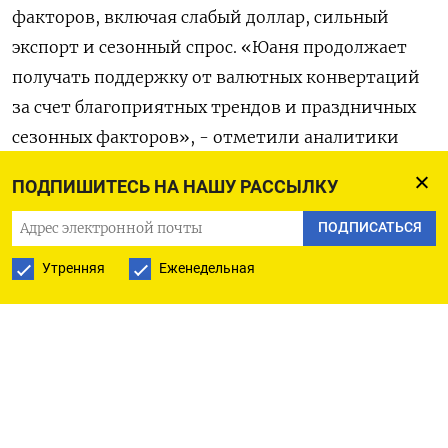
факторов, включая слабый доллар, сильный
экспорт ⁠и сезонный спрос. «Юаня ‍продолжает
получать поддержку от валютных конвертаций
за счет ‌благоприятных трендов и праздничных
сезонных факторов», - отметили аналитики
ICBC.
ПОДПИШИТЕСЬ НА НАШУ РАССЫЛКУ
Однако темпы укрепления могут замедлиться на
ПОДПИСАТЬСЯ
фоне краткосрочного роста волатильности
Утренняя
Еженедельная
доллара, закрытия рынков в праздничные дни и
снижения торговой активности, отметили они.
Перед открытием сессии ЦБ ‍Китая объявил
срединный ‍фиксированный курс на уровне 6,959
за доллар. При этом значение оказалось ‍на 73
pips (десятитысячных долей процентного