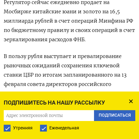
Регулятор сейчас ежедневно продает на
Мосбирже китайские юани ‍и золото на 16,5
миллиарда рублей в счет операций Минфина РФ
по бюджетному правилу и своих операций в счет
зеркалирования расходов ФНБ.
В пользу рубля выступает и превалирование
рыночных ‍ожиданий сохранения ключевой
ставки ЦБР по итогам запланированного на 13
февраля совета директоров российского
регулятора.
ПОДПИШИТЕСЬ НА НАШУ РАССЫЛКУ
Согласно опросу Рейтер, ЦБР в ближайшую
ПОДПИСАТЬСЯ
пятницу может сохранить ключевую ставку на
Утренняя
Еженедельная
уровне 16% годовых - так считают 16 аналитиков
из 24 опрошенных агентством, остальные восемь