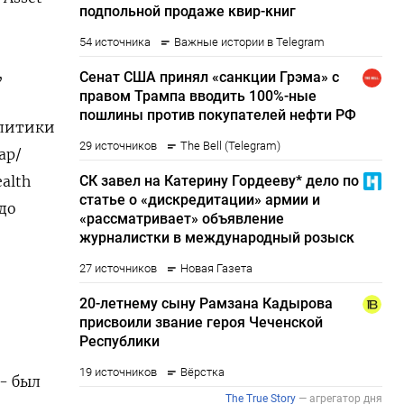
,
олитики
ар/
alth
до
- ‌был