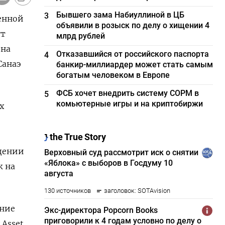
Бывшего зама Набиуллиной в ЦБ
3
женной
объявили в розыск по делу о хищении 4
ут
млрд рублей
ена
Отказавшийся от российского паспорта
4
Санаэ
банкир-миллиардер может стать самым
богатым человеком в Европе
ФСБ хочет внедрить систему СОРМ в
5
комьютерные игры и на криптобиржи
х
ждении
ж на
ение
‌Asset