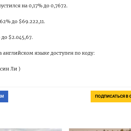
тился на 0,17% до 0,7672​.
62% до $69.222,11.
до $2.045,67.
 английском языке доступен по коду:
син Ли )
АМ
ПОДПИСАТЬСЯ В 