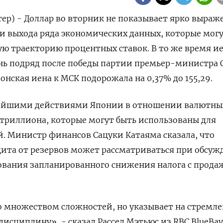
тер) - Доллар во вторник не показывает ярко выра
и выхода ряда экономических данных, которые мог
ю траекторию процентных ставок. В то же время и
нь ⁠подряд после победы партии премьер-министра 
онская иена к МСК подорожала на 0,37%​ до 155,29.
нейшими действиями Японии в отношении валютны
 триллиона, которые ⁠могут быть использованы для
 ​Министр финансов Сацуки Катаяма сказала, что
цита от резервов может рассматриваться при обсу
вания запланированного снижения налога с прода
со множеством сложностей, но указывает на стремл
сциплину», - сказал Рассел Мэтьюс из RBC BlueBay 