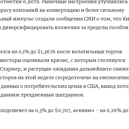
отметки 6,9079. Рыночные настроения улучшились
просу компаний на конвертацию и более сильному
ьный импульс создали сообщения СМИ о том, что К
и диверсифицировать вложения за пределы гособл
лся на 0,1% до $1,3676​ после волатильных торгов
нвесторы оценивали кризис, с которым столкнулся
Стармер, и растущие ожидания дальнейшего сниж
торов ‍на этой неделе сосредоточено на ‍ежемесячн
 данных о потребительских ценах в США, выход кот
недавним трехдневным шатдауном.
одешевел ‍на 0,3% до $0,707, а«киви» - на 0,26% до