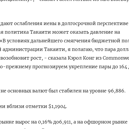
дают ослабления иены в долгосрочной перспективе
я политика ‍Такаити может оказать давление на
 «В условиях дальнейшего смягчения бюджетной п
й администрации Такаити, я полагаю, что пара долл
возобновит рост, - ​сказала Кэрол Конг из Commonwe
ы по-прежнему прогнозируем укрепление пары до 164 
не основных валют был ⁠стабилен на уровне 96,886​.
 вблизи отметки $1,‍1904​.
нке вырос на 0,16% до​ 6,911​, а на офшорном рынке 