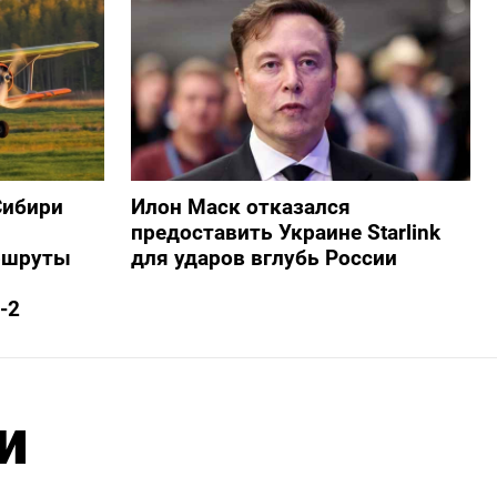
Сибири
Илон Маск отказался
предоставить Украине Starlink
ршруты
для ударов вглубь России
-2
и