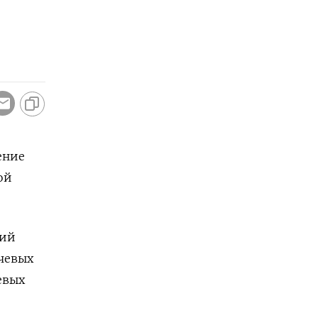
ение
ой
щий
ючевых
евых