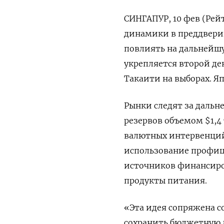
СИНГАПУР, 10 фев (Рей
динамики в преддвери
повлиять на дальнейшу
укрепляется второй де
Такаити на выборах. Яп
Рынки следят за даль
резервов объемом $1,4
валютных интервенций.
использование ⁠профи
источников финансиро
продукты питания.
«Эта идея ⁠сопряжена 
сохранить бюджетную ди