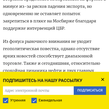
минусе из-за рисков падения экспорта, но
одновременно не оставляет попыток
закрепиться в плюсе на Моcбирже благодаря
поддержке интервенций ЦБР.
Из фокуса рыночного внимания не уходит
геополитическая повестка, однако отсутствие
ярких новостей способствует диапазонной
торговле. ⁠Также и сегодняшняя, относительно
спокойная динамика нефти и двух главных
мировых валют не дала поводов к расширению
ПОДПИШИТЕСЬ НА НАШУ РАССЫЛКУ
волатильности в рубле.
ПОДПИСАТЬСЯ
Пара юань/рубль расчетами «завтра» к 17.20 МСК
Утренняя
Еженедельная
котировалась на Мосбирже по 11,16, и российская