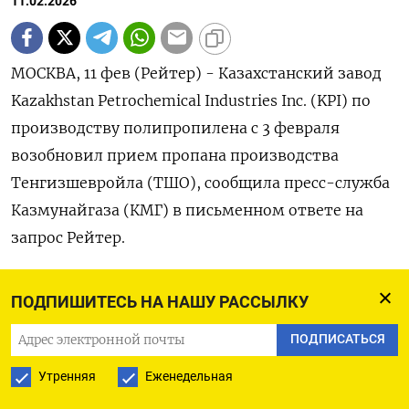
11.02.2026
МОСКВА, 11 фев (Рейтер) - Казахстанский завод
Kazakhstan Petrochemical Industries Inc. (KPI) по
производству полипропилена с 3 февраля
возобновил прием пропана производства
Тенгизшевройла (ТШО), сообщила пресс-служба
Казмунайгаза (КМГ) в письменном ответе на
запрос ‌Рейтер.
«На заводе ТОО Kazakhstan Petrochemical
ПОДПИШИТЕСЬ НА НАШУ РАССЫЛКУ
Industries Inc. после возобновления поставок
ПОДПИСАТЬСЯ
пропана от ТОО Тенгизшевройл 3 февраля 2026
года ведется наладка режима и выход на
Утренняя
Еженедельная
проектные загрузки», - сообщила госкомпания.