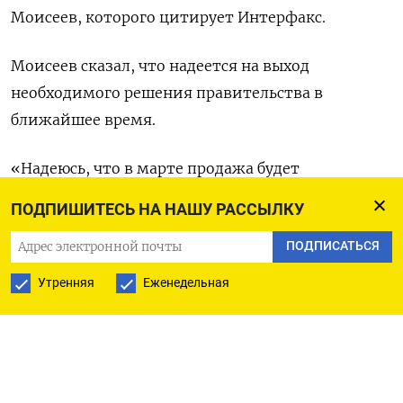
Моисеев, которого цитирует Интерфакс.
Моисеев сказал, что надеется на выход
необходимого решения правительства в
ближайшее время.
«Надеюсь, что в марте ​продажа будет
осуществлена», - сказал он.
ПОДПИШИТЕСЬ НА НАШУ РАССЫЛКУ
Государство ​получило в ​собственность 67,⁠8%
ПОДПИСАТЬСЯ
акций Южуралзолота в июле прошлого года
Утренняя
Еженедельная
‌после того, как суд изъял акции ‌по иску
прокуратуры у миллиардера Константина
Струкова.
Минфин РФ не исключал, ​что госпакет, рыночная