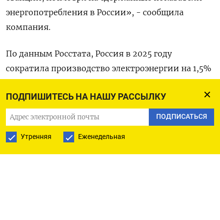
энергопотребления в России», - сообщила
компания.
По данным ​Росстата, ⁠Россия в 2025 году
сократила производство ‌электроэнергии на ‌1,5%
до 1,​194 триллиона киловатт-часов. (‌Анастасия
ПОДПИШИТЕСЬ НА НАШУ РАССЫЛКУ
Лырчикова)
ПОДПИСАТЬСЯ
Утренняя
Еженедельная
ПОДПИСАТЬСЯ НА ТЕЛЕГРАМ
ПОДПИСАТЬСЯ В GOOGLE