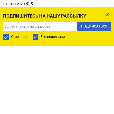
политики ФРС.
ПОДПИШИТЕСЬ НА НАШУ РАССЫЛКУ
Оригинал сообщения на английском ​языке
доступен по ‌коду: (Энн Сафир)
ПОДПИСАТЬСЯ
Утренняя
Еженедельная
ПОДПИСАТЬСЯ НА ТЕЛЕГРАМ
ПОДПИСАТЬСЯ В GOOGLE