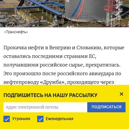
«Транснефть»
Прокачка нефти в Венгрию и Словакию, которые
оставались последними странами ЕС,
получавшими российское сырье, прекратилась.
Это произошло после российского авиаудара по
нефтепроводу «Дружба», проходящего через
Украину. Теперь Венгрия и Словакия просят
ПОДПИШИТЕСЬ НА НАШУ РАССЫЛКУ
Хорватию помочь им с российскими поставками
ПОДПИСАТЬСЯ
– но морем. Однако морской экспорт в ЕС
запрещен с декабря 2022 года.
Утренняя
Еженедельная