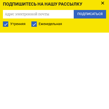
которые будут «установлены нормативными
ПОДПИШИТЕСЬ НА НАШУ РАССЫЛКУ
актами президента».
ПОДПИСАТЬСЯ
Изначально предполагалось, что служба получит
Утренняя
Еженедельная
право делать «запросы» на ограничения связи,
причем только в целях «защиты граждан
и государства от возникающих угроз
безопасности», а обоснования пропишет как
президент, так и правительство. Ко второму
чтению эти формулировки
убрали
. Документ
также освобождает операторов
от ответственности за блокировки, если это
делается по требованию ФСБ. Изменения
вносятся в закон «О связи».
Против поправок голосовали депутаты фракции