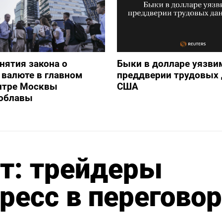
нятия закона о
Быки в долларе уязви
валюте в главном
преддверии трудовых
нтре Москвы
США
 облавы
т: трейдеры
ресс в перегово