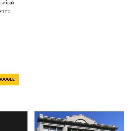
слабый
енно
GOOGLE