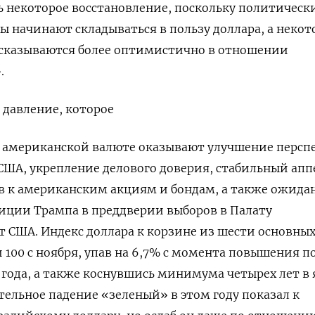
 некоторое восстановление, поскольку политическ
 начинают складываться в пользу доллара, а некот
сказываются более оптимистично в отношении
.
 давление, которое
 американской валюте оказывают улучшение персп
США, укрепление делового доверия, стабильный ап
 к американским акциям ‌и бондам, а также ожида
иции Трампа в преддверии выборов в Палату
т США. Индекс доллара к корзине из шести основны
 100 с ноября, упав на 6,7% с момента повышения 
 года, а также коснувшись минимума четырех лет в 
ительное падение «зеленый» в этом году показал ​к