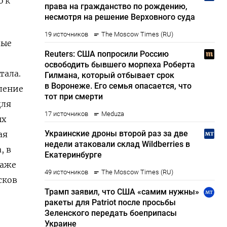
 ​к
вые
тала.
ление
для
ых
ая
, в
даже
сков