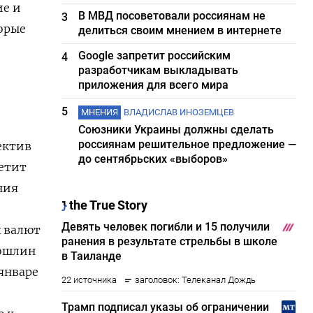
ие и
В МВД посоветовали россиянам не
3
орые
делиться своим мнением в интернете
Google запретит российским
4
разработчикам выкладывать
приложения для всего мира
5
МНЕНИЯ
ВЛАДИСЛАВ ИНОЗЕМЦЕВ
Союзники Украины должны сделать
россиянам решительное предложение —
ектив
до сентябрьских «выборов»
петит
ния
х валют
пошлин
январе