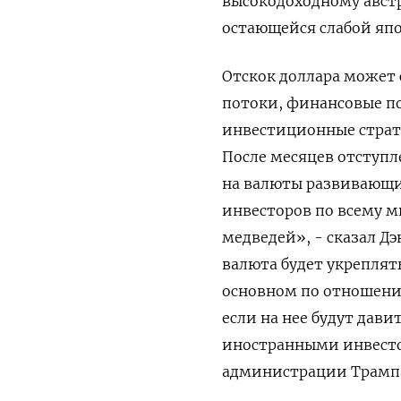
высокодоходному австр
остающейся слабой ⁠яп
Отскок доллара может 
потоки, финансовые п
инвестиционные страте
После месяцев отступл
на валюты развивающи
инвесторов по всему м
медведей», - сказал Дэ
валюта будет укреплять
основном по отношению
если на нее будут дав
иностранными инвесто
администрации ​Трамп