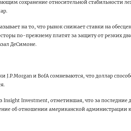
гающим сохранение относительной стабильности л
ар.
казывает на то, что рынок снижает ставки на обесце
есторы по-прежнему платят за ‌защиту от резких д
азал ДеСимоне.
и J.P.Morgan и BofA сомневаются, что доллар ‌спосо
я.
 Insight Investment, отметившая, что за последние 
ение об отношении американской администрации 