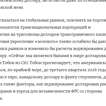
алийскому доллару, но ослаб он даже по отношению
онской иене.
сказаться на глобальных рынках, повлиять на торго
оказатели транснациональных корпораций и
гии на триллионы ‌долларов трансграничного капи
ения укрепление «зеленого» также ослабило бы ‌дав
хся рынков и изменило бы расчеты хеджирования 
иру. «Сейчас мы являемся быками в мире долларов
н Тобон из ​Citi. Тобон прогнозирует, что американск
ся, по крайней мере, до третьего квартала 2026 года
 к евро, канадскому доллару ‌и фунту стерлингов, 
ить такие факторы, как хеджирование долларовых ри
рами и угроза для независимости ФРС со стороны
а.