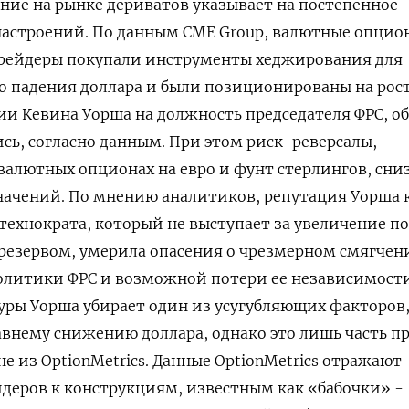
ие на рынке дериватов указывает на постепенное ​
астроений. По данным CME Group, валютные опцио
 трейдеры покупали инструменты хеджирования для
 падения доллара и были позиционированы на рост
и Кевина Уорша на должность председателя ФРС, о
ь, согласно данным. При этом риск-реверсалы,
алютных опционах на евро и фунт стерлингов, сни
начений. По мнению аналитиков, репутация Уорша 
ехнократа, который не выступает за увеличение п
резервом, умерила опасения о чрезмерном смягчен
литики ФРС и возможной потери ее независимости
ры Уорша убирает один из усугубляющих факторов
внему снижению доллара, однако это лишь часть п
не из OptionMetrics. Данные OptionMetrics отражают
деров ⁠к конструкциям, известным как «бабочки» -