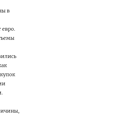
ны в
 евро.
бъемы
зились
как
окупок
ии
.
,
ричины,