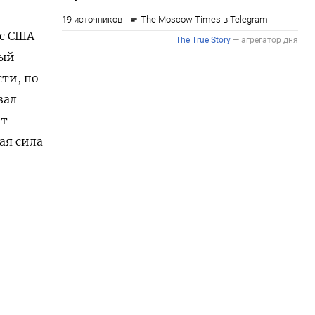
сс США
ный
сти, по
зал
от
ая сила