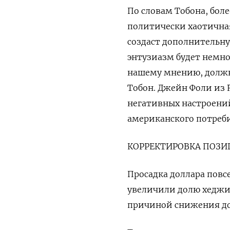
По словам Тобона, бол
политически хаотична
создаст дополнительн
энтузиазм будет немно
нашему мнению, должн
Тобон. Джейн Фоли из 
негативных настроений
американского ​потреб
КОРРЕКТИРОВКА ПОЗИ
Просадка доллара повс
увеличили долю хеджир
причиной снижения до