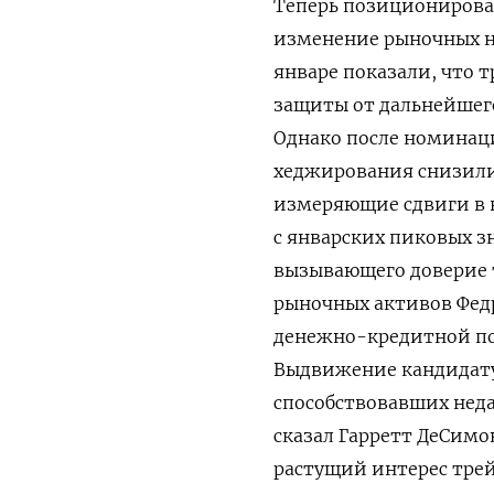
Теперь позиционирован
изменение рыночных н
январе показали, что
защиты от дальнейшего
Однако после номинаци
хеджирования снизилис
измеряющие сдвиги в в
с январских пиковых з
вызывающего доверие т
рыночных активов Фед
денежно-кредитной по
Выдвижение кандидату
способствовавших неда
сказал Гарретт ​ДеСимо
растущий интерес трей