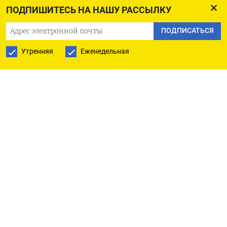
ПОДПИШИТЕСЬ НА НАШУ РАССЫЛКУ
Чиновники работают ‌над составлением
ПОДПИСАТЬСЯ
отраслевых планов по выходу компаний,
Утренняя
Еженедельная
включая государственные, на IPO.
«Надеюсь, этот доклад скоро президенту уйдет ​и
мы получим движение», - ​сказал Шахлевич.
ВТБ сообщал, ‌что на рынке готовятся больше 10
IPO.
Минфин также работает ​над продвижением
фондового рынка РФ на международном уровне,
в том числе, в дружественных странах.