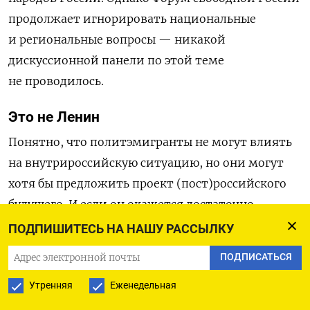
продолжает игнорировать национальные
и региональные вопросы — никакой
дискуссионной панели по этой теме
не проводилось.
Это не Ленин
Понятно, что политэмигранты не могут влиять
на внутрироссийскую ситуацию, но они могут
хотя бы предложить проект (пост)российского
будущего. И если он окажется достаточно
интересным, его наверняка будут обсуждать
ПОДПИШИТЕСЬ НА НАШУ РАССЫЛКУ
и в самой России. Пусть там сегодня и почти
ПОДПИСАТЬСЯ
тотальная цензура, но различные региональные
Утренняя
Еженедельная
паблики в соцсетях еще вполне живы.