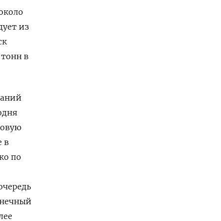
 около
дует из
ск
 тонн в
паний
одня
товую
 в
ко по
очередь
онечный
лее