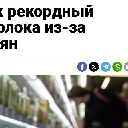
к рекордный
лока из-за
иян