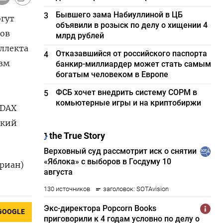
Бывшего зама Набиуллиной в ЦБ
3
огут
объявили в розыск по делу о хищении 4
в ​
млрд рублей
еллекта
Отказавшийся от российского паспорта
4
азм
банкир-миллиардер может стать самым
богатым человеком в Европе
ФСБ хочет внедрить систему СОРМ в
5
комьютерные игры и на криптобиржи
 DAX
ский
ериан)
GOOGLE