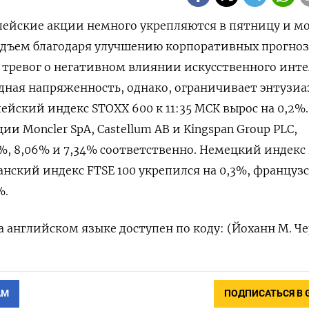
опейские акции немного укрепляются в пятницу ‌и м
дъем благодаря улучшению корпоративных прогнозо
​тревог о негативном ⁠влиянии искусственного ‌инт
одная напряженность, однако, ограничивает энтузи
йский ​индекс STOXX 600 ‌к 11:35 ​МСК вырос на 0,2%.
и Moncler SpA, Castellum AB и Kingspan ​Group ​PLC,
%, 8,​06% и 7,34% соответственно. Немецкий индекс
анский индекс FTSE 100 укрепился ​на 0,⁠3%, француз
%.
 английском языке доступен ​по коду: (Йоханн ‌М. Ч
АМ
ПОДПИСАТЬСЯ В 