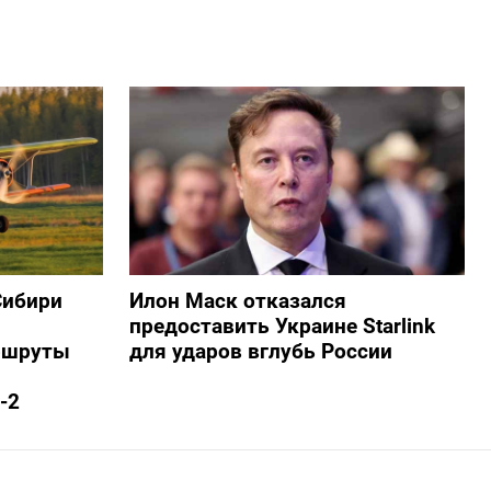
Сибири
Илон Маск отказался
предоставить Украине Starlink
ршруты
для ударов вглубь России
-2