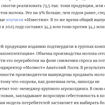
 смогли реализовать 73,5 тыс. тонн продукции, или
тов молока. Это на 9% больше, чем годом ранее, сле
рые
изучили
«Известия». В то же время общий выпу
 в 2025 году составил 34,3 млн тонн против 34,1 млн
ей продукции изданию подтвердили в группах ком
мкомплектация». Объемы производства молока сег
и его переработки на фоне снижения спроса на го
ндиректор «Молвест» Анатолий Лосев. В результате
тоимости производители вынуждены продавать моло
ому что «корова, как доменная печь, никогда не
етил топ-менеджер крупного агрохолдинга. В свою 
 словам, закладывают возросшую себестоимость в к
ьная модель потребителей заставляет их выбирать бо