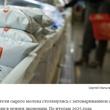
Сергей Мальга
ели сырого молока столкнулись с затовариванием 
иян в режим экономии. По итогам 2025 года