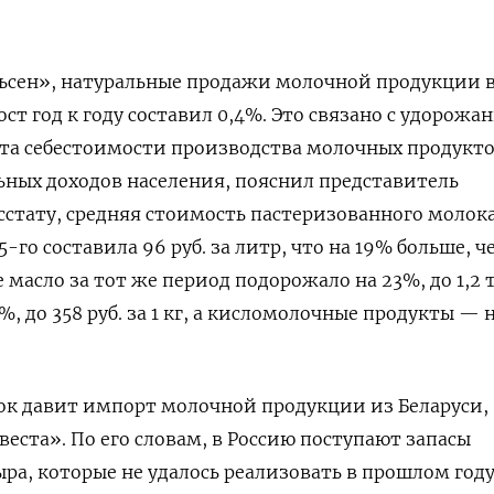
ьсен», натуральные продажи молочной продукции в
ст год к году составил 0,4%. Это связано с удорожа
та себестоимости производства молочных продукто
ьных доходов населения, пояснил представитель
сстату, средняя стоимость пастеризованного молока
-го составила 96 руб. за литр, что на 19% больше, ч
 масло за тот же период подорожало на 23%, до 1,2 т
8%, до 358 руб. за 1 кг, а кисломолочные продукты — 
ок давит импорт молочной продукции из Беларуси,
еста». По его словам, в Россию поступают запасы
ыра, которые не удалось реализовать в прошлом году