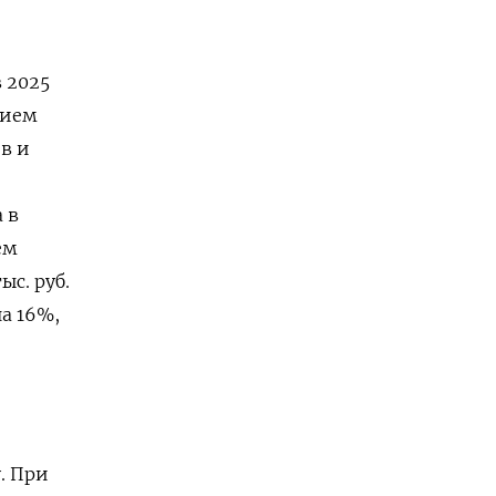
 2025
нием
в и
 в
ем
ыс. руб.
на 16%,
. При