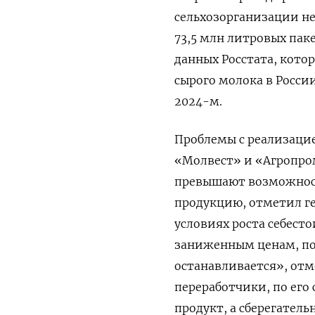
сельхозорганизации не
73,5 млн литровых паке
данных Росстата, кото
сырого молока в России
2024-м.
Проблемы с реализаци
«Молвест» и «Агропро
превышают возможност
продукцию, отметил ге
условиях роста себес
заниженным ценам, пот
останавливается», отм
переработчики, по его
продукт, а сберегател