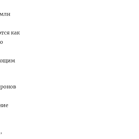
 млн
тся как
то
ующим
дронов
ние
,