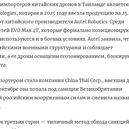
импортеров китайских дронов в Таиланде является
logies, которая в 2025 году ввезла продукцию на 25
от китайского производителя Autel Robotics. Среди
елей EVO Max 4T, которые формально позиционирую
используются и в боевых условиях. Autel заявила, ч
ссийскими военными структурами и соблюдает
и, а ее дроны оснащены геозонированием, блокир
та.
ортером стала компания China Thai Corp., ввезшая 
В октябре она попала под санкции Великобритании
ий российским вооруженным силам и сменила назва
.
м третьих стран — типичный метод обхода санкций