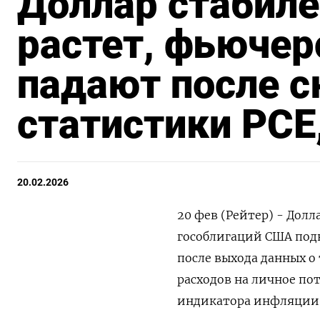
Доллар стабиле
растет, фьючер
падают после 
статистики PC
20.02.2026
20 фев (Рейтер) - Дол
гособлигаций США подн
после выхода данных о
расходов на личное пот
индикатора инфляции. 