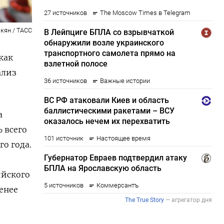
кян / ТАСС
как
ализ
а
 всего
о года.
ийского
енее