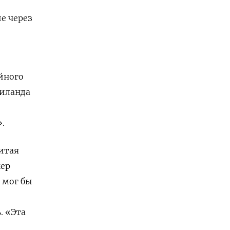
е через
йного
аиланда
.
итая
кер
 мог бы
. «Эта