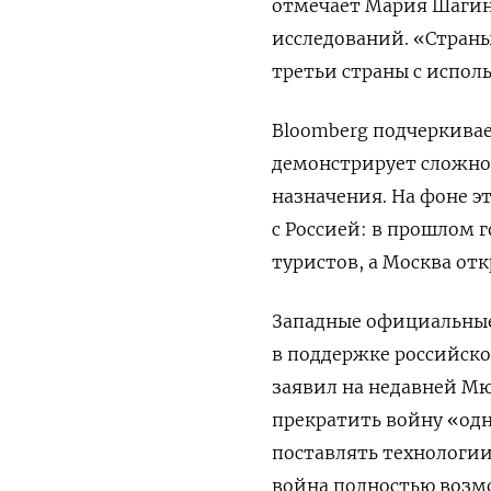
отмечает Мария Шагин
исследований. «Страны
третьи страны с испо
Bloomberg подчеркивае
демонстрирует сложнос
назначения. На фоне э
с Россией: в прошлом 
туристов, а Москва от
Западные официальные
в поддержке российск
заявил на недавней Мю
прекратить войну «одн
поставлять технологии
война полностью возмо