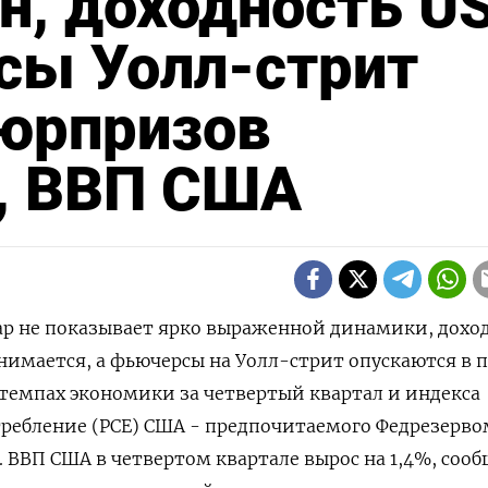
н, доходность U
сы Уолл-стрит
сюрпризов
E, ВВП США
лар не показывает ярко выраженной динамики, дохо
имается, а фьючерсы на Уолл-стрит ‌опускаются в 
 темпах экономики за четвертый квартал и индекса
ребление (​PCE) США - предпочитаемого ​Федрезервом
ВВП США в ⁠четвертом квартале вырос на ‌1,4%, соо