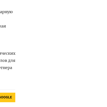
тарную
кая
ических
алов для
ртнера
GOOGLE