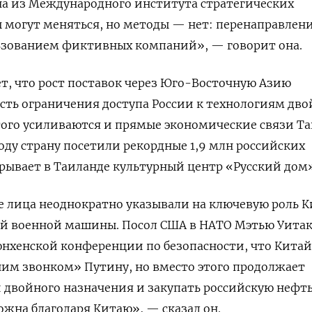
а из Международного института стратегических
 могут меняться, но методы — нет: перенаправлени
льзованием фиктивных компаний», — говорит она.
т, что рост поставок через Юго-Восточную Азию
ть ограничения доступа России к технологиям дво
того усиливаются и прямые экономические связи Т
году страну посетили рекордные 1,9 млн российских
крывает в Таиланде культурный центр «Русский дом»
 лица неоднократно указывали на ключевую роль К
ой военной машины. Посол США в НАТО Мэтью Уита
нхенской конференции по безопасности, что Китай
им звонком» Путину, но вместо этого продолжает
 двойного назначения и закупать российскую нефть
жна благодаря Китаю», — сказал он.