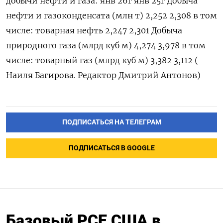
добычи нефти ​и газа: янв 26г янв 25г Добыча
нефти и газоконденсата (млн т) 2,252 2,308 в том
числе: товарная нефть 2,247 2,301 Добыча
природного ​газа (⁠млрд куб м) 4,274 3,978 в ‌том
числе: товарный газ (‌млрд куб м) 3,382 3,112 (​
Наиля Багирова. Редактор ‌Дмитрий Антонов)
ПОДПИСАТЬСЯ НА ТЕЛЕГРАМ
ПОДПИСАТЬСЯ В GOOGLE
Базовый PCE США в