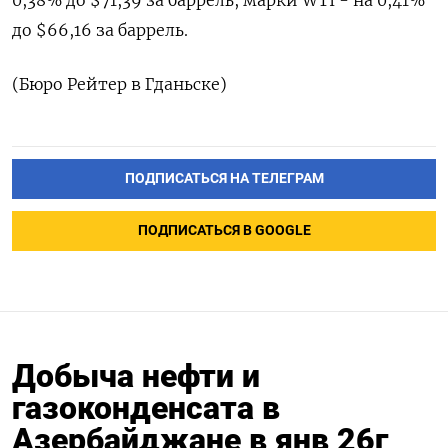
0,‌38% до $71,39 за баррель, марки WTI - ​на 0,41%
до $66,16 за баррель.
(‌Бюро Рейтер в Гданьске)
ПОДПИСАТЬСЯ НА ТЕЛЕГРАМ
ПОДПИСАТЬСЯ В GOOGLE
Добыча нефти и
газоконденсата в
Азербайджане в янв 26г