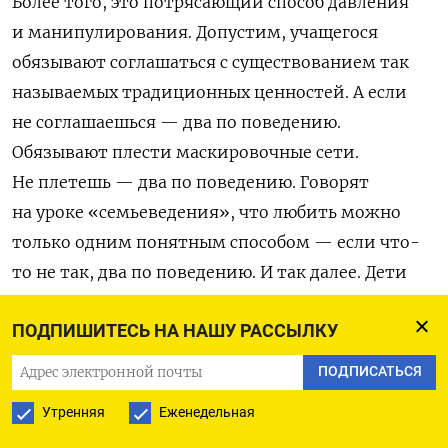
Более того, это потрясающий способ давления
и манипулирования. Допустим, учащегося
обязывают соглашаться с существованием так
называемых традиционных ценностей. А если
не соглашаешься — два по поведению.
Обязывают плести маскировочные сети.
Не плетешь — два по поведению. Говорят
на уроке «семьеведения», что любить можно
только одним понятным способом — если что-
то не так, два по поведению. И так далее. Дети
оказываются в ловушке.
ПОДПИШИТЕСЬ НА НАШУ РАССЫЛКУ
Закон об образовании, принятый в 1993 году, был
ПОДПИСАТЬСЯ
одним из лучших в мире. Тогда считалось, что
Утренняя
Еженедельная
образование — это услуга. А заказчиком этой
услуги выступает семья. Соответственно, триада