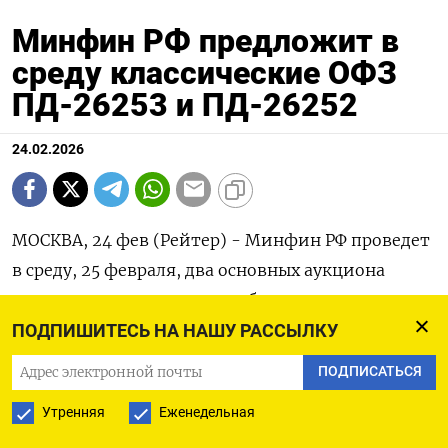
Минфин РФ предложит в
среду классические ОФЗ
ПД-26253 и ПД-26252
24.02.2026
МОСКВА, 24 фев (Рейтер) - Минфин РФ проведет
в среду, 25 февраля, два основных аукциона
‌первичного размещения рублевого госдолга и на
обоих предложит облигации федерального
ПОДПИШИТЕСЬ НА НАШУ РАССЫЛКУ
займа (ОФЗ) с постоянным купонным ​доходом.
ПОДПИСАТЬСЯ
Вначале будут размещаться ​ОФЗ ​ПД-26253 ⁠с
Утренняя
Еженедельная
датой погашения 6 октября ‌2038 года в ‌объеме