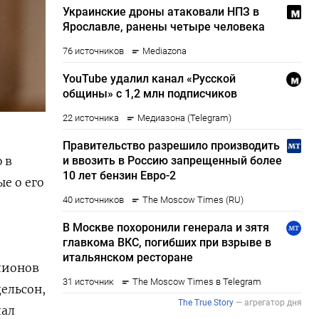
 в
е о его
и
лионов
дельсон,
лал