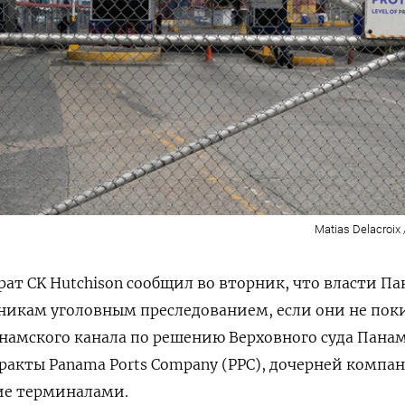
Matias Delacroix 
ат CK Hutchison сообщил во вторник, что власти П
дникам уголовным преследованием, если они не пок
намского канала по решению Верховного ​суда Пана
кты ​Panama ​Ports Company (⁠PPC), дочерней компа
ние терминалами.