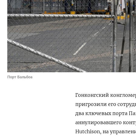
Порт Бальбоа
Гонконгский конгломер
пригрозили ‌его сотру
два ключевых порта Па
аннулировавшего контра
Hutchison, ‌на управле