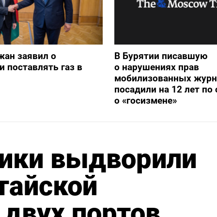
жан заявил о
В Бурятии писавшую
и поставлять газ в
о нарушениях прав
мобилизованных журн
посадили на 12 лет по 
о «госизмене»
вики выдворили
тайской
 двух портов