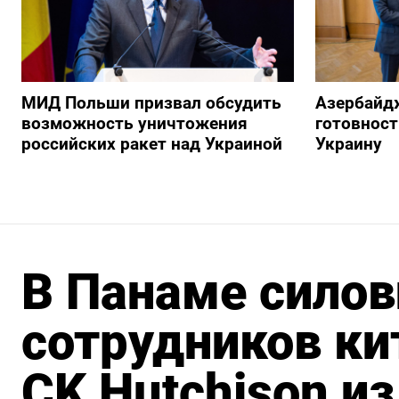
МИД Польши призвал обсудить
Азербайд
возможность уничтожения
готовност
российских ракет над Украиной
Украину
В Панаме сило
сотрудников ки
CK Hutchison из