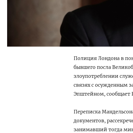
Полиция Лондона в пон
бывшего посла Велико
злоупотреблении служ
связях с осужденным 
Эпштейном, сообщает R
Переписка Мандельсона
документов, рассекрече
занимавший тогда мини