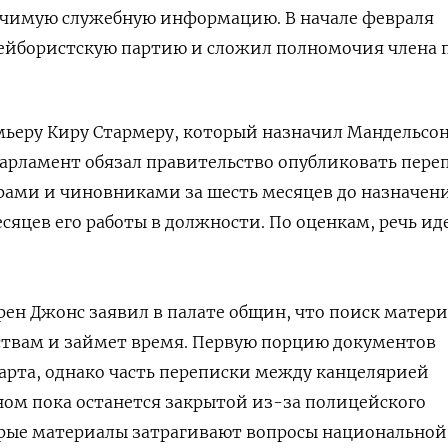
чимую служебную информацию. В начале февраля
ейбористскую партию и сложил полномочия члена 
мьеру Киру Стармеру, который назначил Мандельсо
арламент обязал правительство опубликовать пере
рами и чиновниками за шесть месяцев до назначен
есяцев его работы в должности. По оценкам, речь ид
ен Джонс заявил в палате общин, что поиск матер
ствам и займет время. Первую порцию документов
арта, однако часть переписки между канцелярией
ом пока останется закрытой из-за полицейского
орые материалы затрагивают вопросы национальной