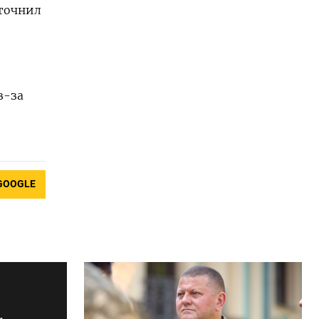
уточнил
з-за
GOOGLE