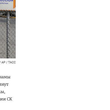
/ AP / ТАСС
анамы
инут
мы,
нии CK