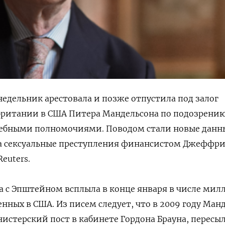
едельник арестовала и позже отпустила под залог
британии в США Питера Мандельсона по подозрению
ебными полномочиями. Поводом стали новые данны
за сексуальные преступления финансистом Джеффр
euters.
 с Эпштейном всплыла в конце января в числе мил
нных в США. Из писем следует, что в 2009 году Ман
стерский пост в кабинете Гордона Брауна, пересы