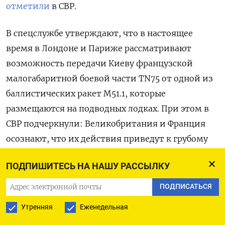
отметили
в СВР.
В спецслужбе утверждают, что в настоящее
время в Лондоне и Париже рассматривают
возможность передачи Киеву французской
малогабаритной боевой части TN75 от одной из
баллистических ракет M51.1, которые
размещаются на подводных лодках. При этом в
СВР подчеркнули: Великобритания и Франция
осознают, что их действия приведут к грубому
нарушению международного права, прежде
ПОДПИШИТЕСЬ НА НАШУ РАССЫЛКУ
всего Договора о нераспространении ядерного
оружия, поэтому их усилия «сосредоточены на
ПОДПИСАТЬСЯ
том, чтобы появление у Киева ядерного оружия
Утренняя
Еженедельная
выглядело как результат разработки самих