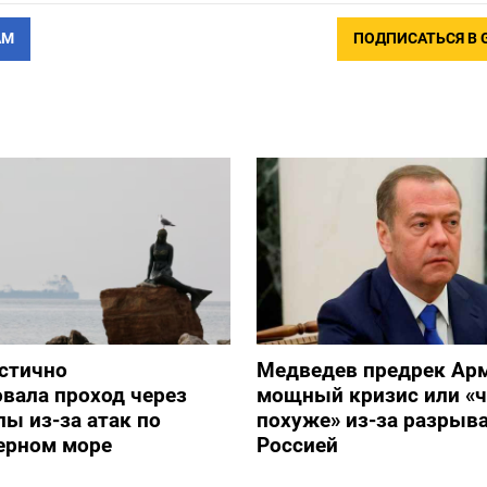
АМ
ПОДПИСАТЬСЯ В 
стично
Медведев предрек Ар
вала проход через
мощный кризис или «ч
ы из-за атак по
похуже» из-за разрыва
ерном море
Россией