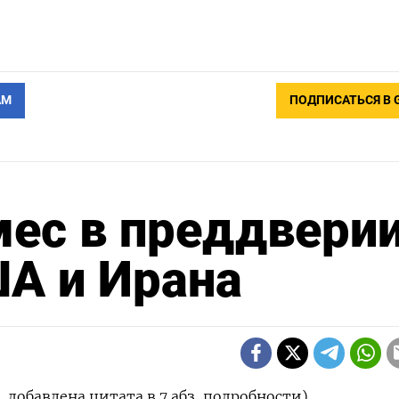
АМ
ПОДПИСАТЬСЯ В 
мес в преддвери
А и Ирана
 добавлена цитата в 7 абз, подробности)