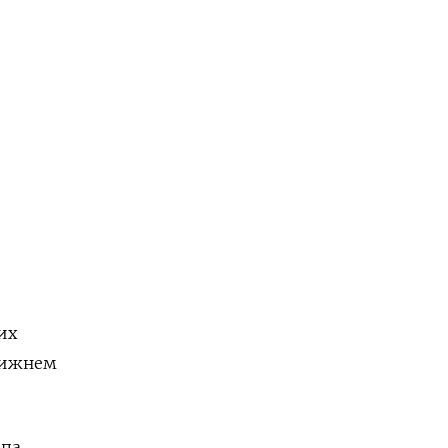
,
их
лижнем
па,