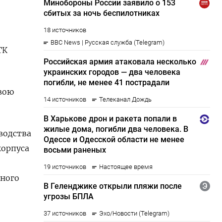
ГК
свою
водства
корпуса
тного