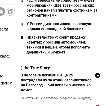
«Если вербовка не сработает — будет
3
мобилизация». Две трети российских
регионов начали платить охотникам за
контрактниками
У России диагностировали военную
4
версию «голландской болезни»
теля
Правительство ускорит продажу
5
изъятых у россиян автомобилей,
техники и вещей, чтобы пополнить
дефицитный бюджет
ижаясь
до
кции у