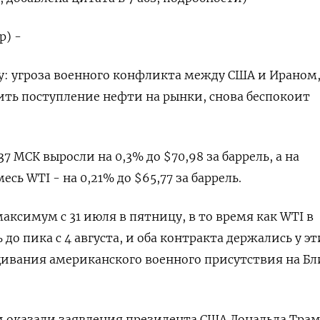
р) -
у: угроза военного конфликта между США и Ираном
ть поступление нефти на рынки, снова беспокоит
37 МСК выросли на 0,3% до $70,98 за баррель, а на
ь WTI - на ​0,21% до $65,77 за баррель.
максимум с 31 ⁠июля в пятницу, в то время как ‌WTI в
до ‌пика с 4 августа, и оба контракта держались у эт
ащивания американского военного присутствия на Б
‌оказали заявления президента США Дональда Трам