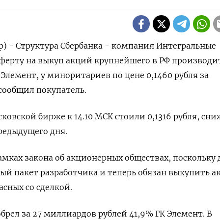
р) - Структура Сбербанка - компания Интегральные
ферту на выкуп акций крупнейшего в РФ ‌производи
Элемент, у миноритариев по цене 0,1460 рубля за
сообщил покупатель.
овской бирже к ​14.10 ​МСК стоили 0,1316 рубля, ⁠сн
предыдущего дня.
амках закона об акционерных обществах, поскольку 
ный пакет разработчика и теперь ‌обязан выкупить а
асных со сделкой.
брел за ‌27 миллиардов рублей 41,9% ГК Элемент. В