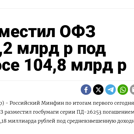
местил ОФЗ
,2 млрд р под
се 104,8 млрд р
р) - Российский Минфин по итогам первого сегодн
ФЗ разместил госбумаги серии ПД-26253 погашением
​27,18 ​миллиарда рублей под средневзвешенную ⁠доход