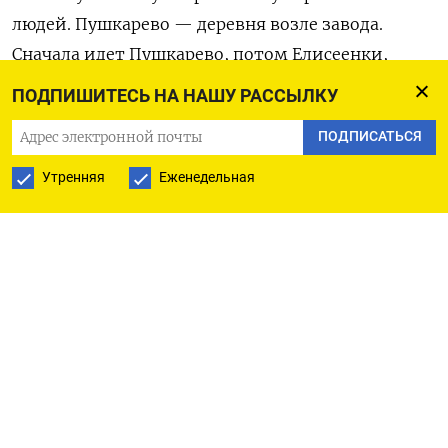
людей. Пушкарево — деревня возле завода.
Сначала идет Пушкарево, потом Елисеенки,
потом Полибино. Их эвакуировать будут», —
ПОДПИШИТЕСЬ НА НАШУ РАССЫЛКУ
рассказал житель деревни Садовая.
ПОДПИСАТЬСЯ
Ранее об эвакуации
упомянул
Утренняя
Еженедельная
губернатор Смоленской области Василий
Анохин, сообщив, что она может
потребоваться для «минимизации возможных
угроз населению». При этом он заверил,
что
очаги возгорания на заводе уже
локализованы.
Удар по «Дорогобужу»
был
нанесен утром
25 февраля. Следственный комитет сообщил, что