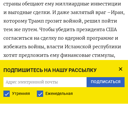
страны обещают ему миллиардные инвестиции
и выгодные сделки. И даже заклятый враг –Иран,
которому Трамп грозит войной, решил пойти
тем же путем. Чтобы убедить президента США
согласиться на сделку по ядерной программе и
избежать войны, власти Исламской республики
хотят предложить ему финансовые стимулы,
включая инвестиции в нефтегазовый сектор
ПОДПИШИТЕСЬ НА НАШУ РАССЫЛКУ
страны,
пишет
Financial Times.
ПОДПИСАТЬСЯ
Знакомый с их идеями человек описал это
Утренняя
Еженедельная
словами о «коммерческой золотой жиле»,
которую Тегеран предложит Трампу, апеллируя
к его любви заключать сделки, обещающие
финансовую выгоду. Инвестиционные идеи