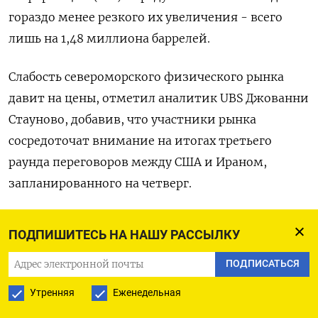
гораздо менее резкого их ​увеличения - всего
лишь на 1,48 миллиона баррелей.
Слабость североморского физического рынка
давит на ‌цены, отметил аналитик UBS Джованни
Стауново, добавив, что участники рынка
сосредоточат внимание на итогах ​третьего
раунда переговоров между США и Ираном,
запланированного на четверг.
Физический рынок Северного моря ‌лежит в
ПОДПИШИТЕСЬ НА НАШУ РАССЫЛКУ
основе фьючерса на Brent. Контракт с начала
2026 года прибавил в цене примерно 15%, так
ПОДПИСАТЬСЯ
как опасения по поводу военного конфликта на ​
Утренняя
Еженедельная
Ближнем Востоке перевешивали влияние