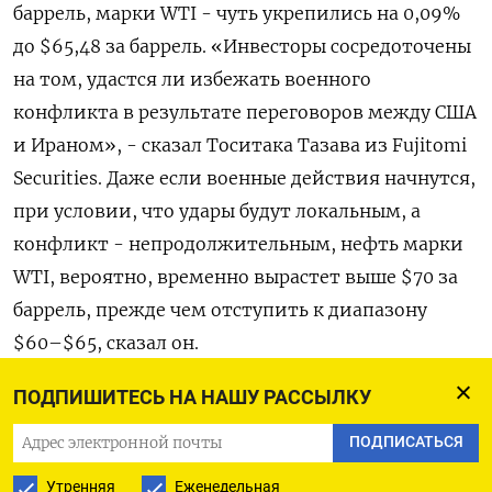
баррель, марки WTI - чуть укрепились на 0,09%
до $65,48 за баррель. «Инвесторы сосредоточены
на том, удастся ли ​избежать военного
конфликта в результате переговоров ​между США
и Ираном», - ​сказал Тоситака Тазава из ⁠Fujitomi
Securities. Даже если военные действия начнутся,
при условии, что удары будут ‌локальным, а
конфликт - непродолжительным, нефть марки
WTI, ‌вероятно, временно вырастет выше $70 за
баррель, прежде чем отступить к диапазону
$60–$65, сказал он.
ПОДПИШИТЕСЬ НА НАШУ РАССЫЛКУ
Спецосланники США Стив Виткофф ​и Джаред
Кушнер в четверг должны встретиться с
ПОДПИСАТЬСЯ
иранской делегацией для третьего раунда
Утренняя
Еженедельная