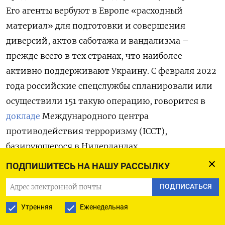
Его агенты вербуют в Европе «расходный
материал» для подготовки и совершения
диверсий, актов саботажа и вандализма –
прежде всего в тех странах, что наиболее
активно поддерживают Украину. С февраля 2022
года российские спецслужбы спланировали или
осуществили 151 такую операцию, говорится в
докладе
Международного центра
противодействия терроризму (ICCT),
базирующегося в Нидерландах.
ПОДПИШИТЕСЬ НА НАШУ РАССЫЛКУ
Это те случаи, в которых благодаря
ПОДПИСАТЬСЯ
завершившимся расследованиям или
появившимся доказательствам можно с
Утренняя
Еженедельная
уверенностью возложить ответственность на