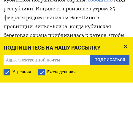
республики. Инцидент произошел утром 25
февраля рядом с каналом Эль-Пино в
провинции Вилья-Клара, когда кубинская
береговая охрана приблизилась к катеру, чтобы
опознать пассажиров. В результате
ПОДПИШИТЕСЬ НА НАШУ РАССЫЛКУ
столкновения четыре человека на американском
ПОДПИСАТЬСЯ
судне были убиты, еще шестеро ранены. Их
эвакуировали и оказывают медицинскую
Утренняя
Еженедельная
помощь. Также ранения получил командир
кубинского судна.
Позднее в МВД Кубы уточнили, что катер был
зарегистрирован во Флориде. Весь экипаж судна
состоял из уроженцев латиноамериканской
страны, проживающих в США. Некоторые из них