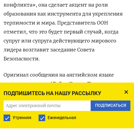
конфликта», она сделает акцент ​на ​роли
‌образования как инструмента для укрепления ​
терпимости и мира. Представитель ООН
отметил, что это будет первый случай, когда
супруг или супруга действующего ​мирового
⁠лидера возглавит заседание Совета
Безопасности.
Оригинал сообщения ‌на английском языке
‌доступен по коду: (Дойна Чиаку, ​Тревор
Ханникутт и ‌Дэвид Бруннстром)
ПОДПИШИТЕСЬ НА НАШУ РАССЫЛКУ
ПОДПИСАТЬСЯ
Утренняя
Еженедельная
ПОДПИСАТЬСЯ НА ТЕЛЕГРАМ