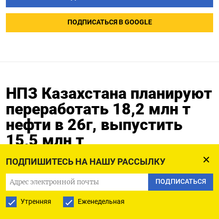
ПОДПИСАТЬСЯ В GOOGLE
НПЗ Казахстана планируют
переработать 18,2 млн т
нефти в 26г, выпустить
15,5 млн т
нефтепродуктов--
ПОДПИШИТЕСЬ НА НАШУ РАССЫЛКУ
Минэнерго
ПОДПИСАТЬСЯ
27.02.2026
Утренняя
Еженедельная