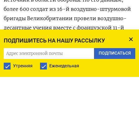
более 600 солдат из 16-й воздушно-штурмовой
бригады Великобритании провели воздушно-
десантные учения вместе с французской 11-й
парашютной бригадой в Бретани на северо-
ПОДПИШИТЕСЬ НА НАШУ РАССЫЛКУ
западе Франции. Они отрабатывали имитацию
ПОДПИСАТЬСЯ
десантного рейда в рамках маневров «Орион»,
которые проходят с 24 февраля по 3 марта. «Эти
Утренняя
Еженедельная
ребята — острие копья обычной армии. Они
самые готовые люди делать все, что угодно», —
отметил собеседник The
Telegraph.
До этого премьер-министр Великобритании Кир
Стармер заявил, что Лондон и Париж готовы
возглавить миротворческие силы в случае
заключения перемирия между Москвой и